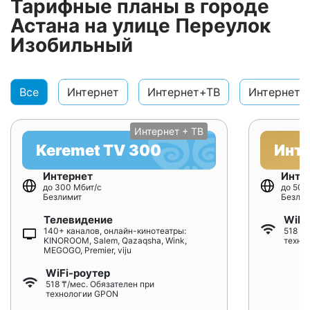
Тарифные планы в городе
Астана на улице Переулок
Изобильный
Все
Интернет
Интернет+ТВ
Интернет+
Интернет + ТВ
Keremet TV 300
Инт
Интернет
Инте
до 300 Мбит/с
до 500
Безлимит
Безлим
Телевидение
WiFi
140+ каналов, онлайн-кинотеатры:
518 ₸/
KINOROOM, Salem, Qazaqsha, Wink,
техно
MEGOGO, Premier, viju
WiFi-роутер
518 ₸/мес. Обязателен при
технологии GPON