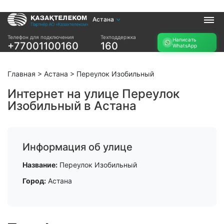
Астана
Услуги
Телефон для подключения
Техподдержка
Написать
+77001100160
160
WhatsApp
Интернет и ТВ в
Интернет в офис
квартире
TV+
Интернет и ТВ в
Главная
>
Астана
>
Переулок Изобильный
частном доме
Интернет на улице Переулок
Изобильный в Астана
Прочее
Проверить
Акции
возможность
Заявка на
подключения
Информация об улице
подбор тарифа
Проверить
Подключиться к
Название:
Переулок Изобильный
возможность
КазахТелеком
подключения по
Город:
Астана
названию ЖК
Новости