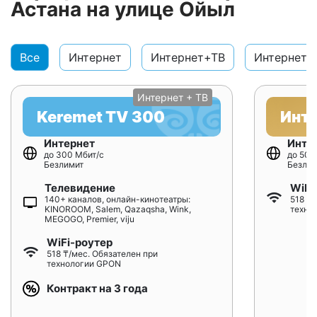
Астана на улице Ойыл
Все
Интернет
Интернет+ТВ
Интернет+
Интернет + ТВ
Keremet TV 300
Инт
Интернет
Инте
до 300 Мбит/с
до 500
Безлимит
Безлим
Телевидение
WiFi
140+ каналов, онлайн-кинотеатры:
518 ₸/
KINOROOM, Salem, Qazaqsha, Wink,
техно
MEGOGO, Premier, viju
WiFi-роутер
518 ₸/мес. Обязателен при
технологии GPON
Контракт на 3 года