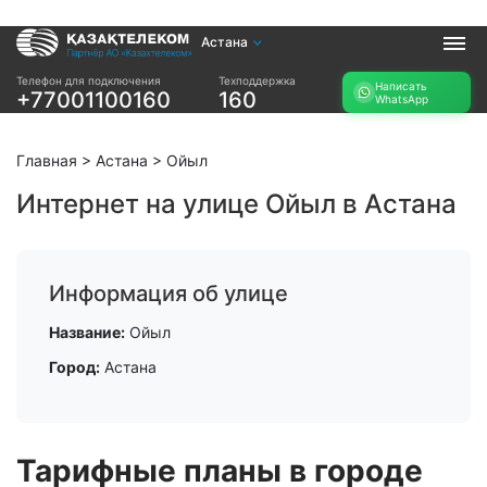
Астана
Услуги
Телефон для подключения
Техподдержка
Написать
+77001100160
160
WhatsApp
Интернет и ТВ в
Интернет в офис
квартире
TV+
Интернет и ТВ в
Главная
>
Астана
>
Ойыл
частном доме
Интернет на улице Ойыл в Астана
Прочее
Проверить
Акции
возможность
Информация об улице
Заявка на
подключения
подбор тарифа
Название:
Ойыл
Проверить
Подключиться к
возможность
Город:
Астана
КазахТелеком
подключения по
названию ЖК
Новости
Тарифные планы в городе