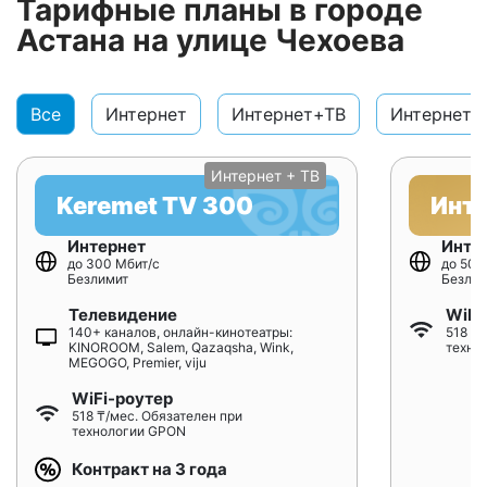
Тарифные планы в городе
Астана на улице Чехоева
Все
Интернет
Интернет+ТВ
Интернет+
Интернет + ТВ
Keremet TV 300
Инт
Интернет
Инте
до 300 Мбит/с
до 500
Безлимит
Безлим
Телевидение
WiFi
140+ каналов, онлайн-кинотеатры:
518 ₸/
KINOROOM, Salem, Qazaqsha, Wink,
техно
MEGOGO, Premier, viju
WiFi-роутер
518 ₸/мес. Обязателен при
технологии GPON
Контракт на 3 года