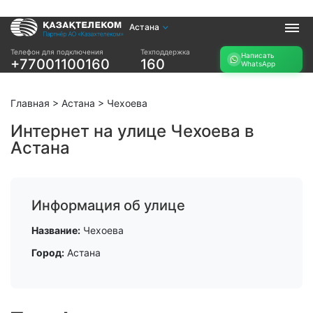
Астана
Услуги
Телефон для подключения
Техподдержка
Написать
+77001100160
160
WhatsApp
Интернет и ТВ в
Интернет в офис
квартире
TV+
Интернет и ТВ в
Главная
>
Астана
>
Чехоева
частном доме
Интернет на улице Чехоева в
Астана
Прочее
Проверить
Акции
возможность
Заявка на
подключения
Информация об улице
подбор тарифа
Проверить
Подключиться к
Название:
Чехоева
возможность
КазахТелеком
подключения по
Город:
Астана
названию ЖК
Новости