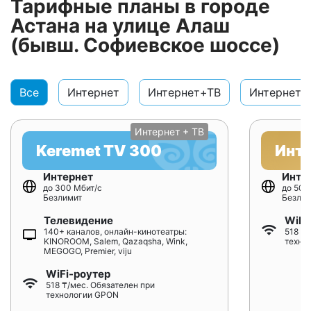
Тарифные планы в городе
Астана на улице Алаш
(бывш. Софиевское шоссе)
Все
Интернет
Интернет+ТВ
Интернет+
Интернет + ТВ
Keremet TV 300
Инт
Интернет
Инте
до 300 Мбит/с
до 500
Безлимит
Безлим
Телевидение
WiFi
140+ каналов, онлайн-кинотеатры:
518 ₸/
KINOROOM, Salem, Qazaqsha, Wink,
техно
MEGOGO, Premier, viju
WiFi-роутер
518 ₸/мес. Обязателен при
технологии GPON