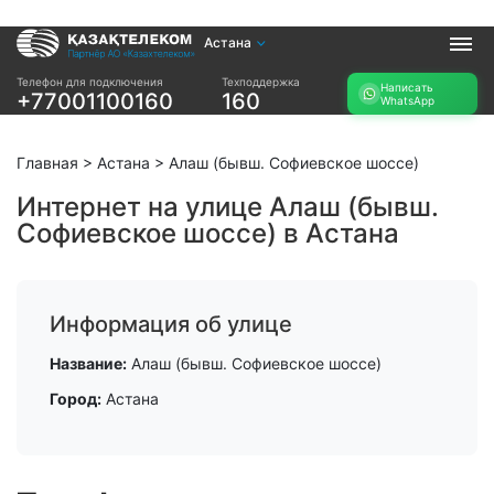
Астана
Услуги
Телефон для подключения
Техподдержка
Написать
+77001100160
160
WhatsApp
Интернет и ТВ в
Интернет в офис
квартире
TV+
Интернет и ТВ в
Главная
>
Астана
>
Алаш (бывш. Софиевское шоссе)
частном доме
Интернет на улице Алаш (бывш.
Софиевское шоссе) в Астана
Прочее
Проверить
Акции
возможность
Заявка на
подключения
Информация об улице
подбор тарифа
Проверить
Подключиться к
Название:
Алаш (бывш. Софиевское шоссе)
возможность
КазахТелеком
подключения по
Город:
Астана
названию ЖК
Новости