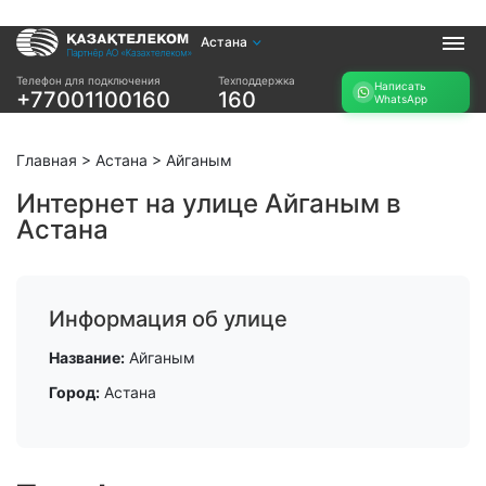
Астана
Услуги
Телефон для подключения
Техподдержка
Написать
+77001100160
160
WhatsApp
Интернет и ТВ в
Интернет в офис
квартире
TV+
Интернет и ТВ в
Главная
>
Астана
>
Айганым
частном доме
Интернет на улице Айганым в
Астана
Прочее
Проверить
Акции
возможность
Заявка на
подключения
Информация об улице
подбор тарифа
Проверить
Подключиться к
Название:
Айганым
возможность
КазахТелеком
подключения по
Город:
Астана
названию ЖК
Новости