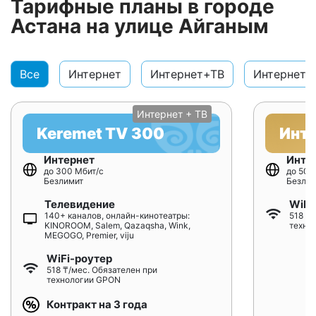
Тарифные планы в городе
Астана на улице Айганым
Все
Интернет
Интернет+ТВ
Интернет+
Интернет + ТВ
Keremet TV 300
Инт
Интернет
Инте
до 300 Мбит/с
до 500
Безлимит
Безлим
Телевидение
WiFi
140+ каналов, онлайн-кинотеатры:
518 ₸/
KINOROOM, Salem, Qazaqsha, Wink,
техно
MEGOGO, Premier, viju
WiFi-роутер
518 ₸/мес. Обязателен при
технологии GPON
Контракт на 3 года