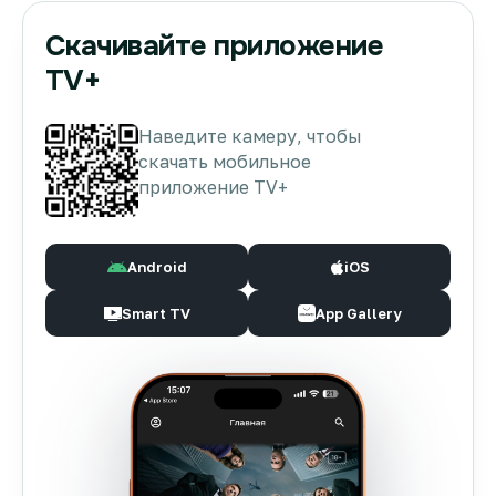
Скачивайте приложение
TV+
Наведите камеру, чтобы
скачать мобильное
приложение TV+
Android
iOS
Smart TV
App Gallery