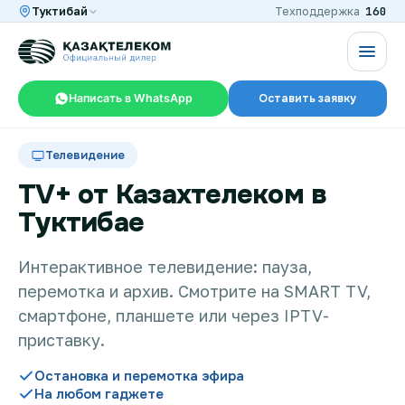
160
Туктибай
Техподдержка
Написать в WhatsApp
Оставить заявку
RU
KZ
Телевидение
TV+ от Казахтелеком в
Туктибае
Интернет и ТВ в квартире
Интерактивное телевидение: пауза,
перемотка и архив. Смотрите на SMART TV,
Интернет и ТВ в частном доме
смартфоне, планшете или через IPTV-
приставку.
Интернет в офис
Остановка и перемотка эфира
На любом гаджете
TV+