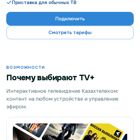
Приставка для обычных ТВ
Подключить
Проверить возможность подключения
Смотреть тарифы
Проверить возможность подключения по названию
ЖК
Новости
ВОЗМОЖНОСТИ
Почему выбирают TV+
Акции
Заявка на подбор тарифа
Интерактивное телевидение Казахтелеком:
контент на любом устройстве и управление
Подключиться к КазахТелеком
эфиром.