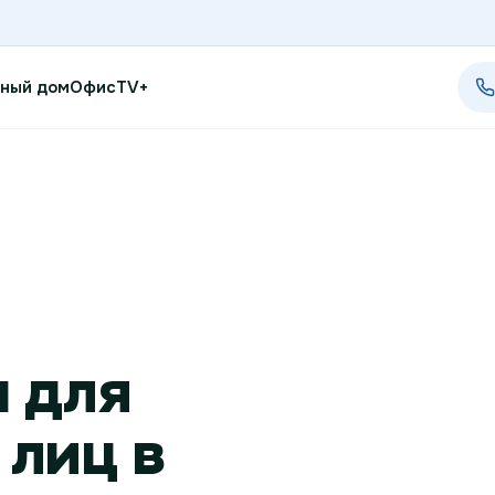
ный дом
Офис
TV+
Проверить возможность п
Проверить возможность по
Новости
 для
Акции
Заявка на подбор тарифа
лиц в
Подключиться к КазахТеле