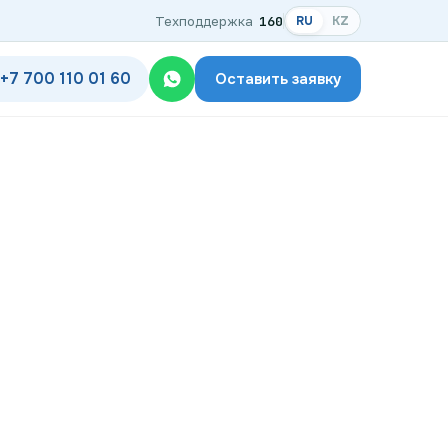
Техподдержка
160
RU
KZ
+7 700 110 01 60
Оставить заявку
одключения
дключения по названию ЖК
ком