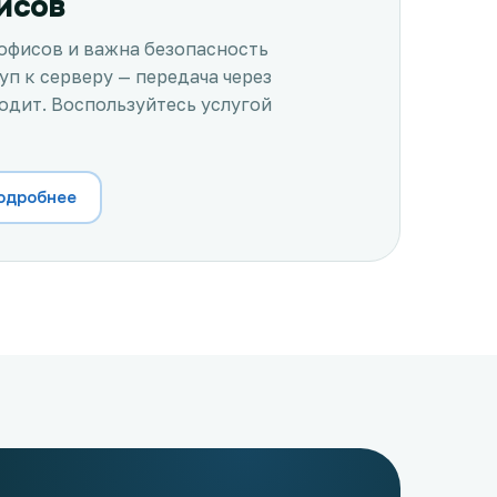
исов
 офисов и важна безопасность
п к серверу — передача через
одит. Воспользуйтесь услугой
подробнее