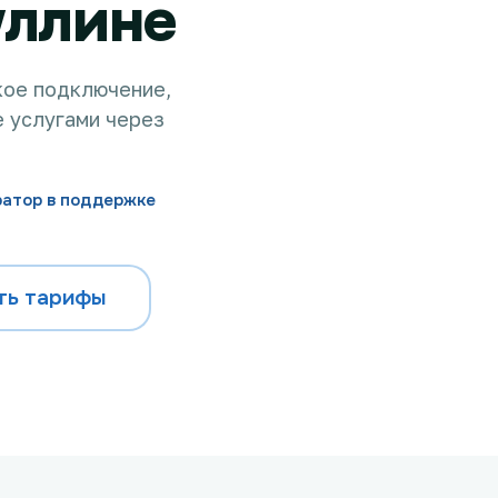
уллине
кое подключение,
 услугами через
ратор в поддержке
ть тарифы