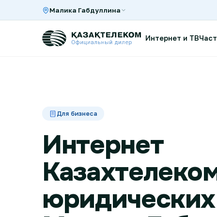
Малика Габдуллина
Интернет и ТВ
Част
Интернет и ТВ в квартире
Для бизнеса
Интернет и ТВ в частном доме
Интернет
Интернет в офис
Казахтелеком
юридических 
TV+