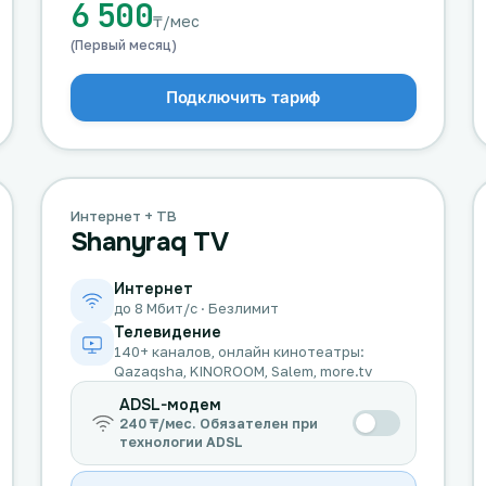
6 500
₸/мес
(Первый месяц)
Подключить тариф
Интернет + ТВ
Shanyraq TV
Интернет
до 8 Мбит/с · Безлимит
Телевидение
140+ каналов, онлайн кинотеатры:
Qazaqsha, KINOROOM, Salem, more.tv
ADSL-модем
240 ₸/мес. Обязателен при
технологии ADSL