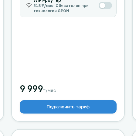
WiFi-роутер
518 ₸/мес. Обязателен при
технологии GPON
9 999
₸/мес
Подключить тариф