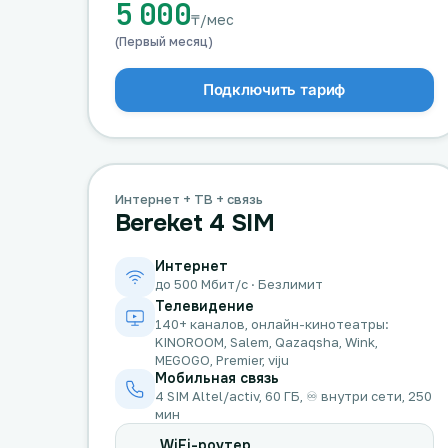
5 000
₸/мес
(Первый месяц)
Подключить тариф
Интернет + ТВ + связь
Bereket 4 SIM
Интернет
до 500 Мбит/с · Безлимит
Телевидение
140+ каналов, онлайн-кинотеатры:
KINOROOM, Salem, Qazaqsha, Wink,
MEGOGO, Premier, viju
Мобильная связь
4 SIM Altel/activ, 60 ГБ, ♾️ внутри сети, 250
мин
WiFi-роутер