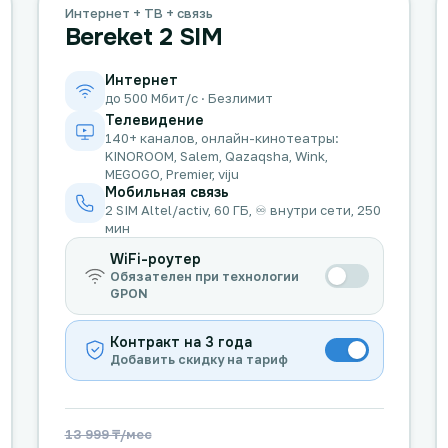
Интернет + ТВ + связь
Bereket 2 SIM
Интернет
до 500 Мбит/с · Безлимит
Телевидение
140+ каналов, онлайн-кинотеатры:
KINOROOM, Salem, Qazaqsha, Wink,
MEGOGO, Premier, viju
Мобильная связь
2 SIM Altel/activ, 60 ГБ, ♾️ внутри сети, 250
мин
WiFi-роутер
Обязателен при технологии
GPON
Контракт на 3 года
Добавить скидку на тариф
13 999 ₸/мес