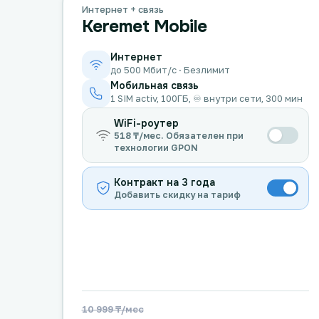
Интернет + связь
Keremet Mobile
Интернет
до 500 Мбит/с · Безлимит
Мобильная связь
1 SIM activ, 100ГБ, ♾️ внутри сети, 300 мин
WiFi-роутер
518 ₸/мес. Обязателен при
технологии GPON
Контракт на 3 года
Добавить скидку на тариф
10 999 ₸/мес