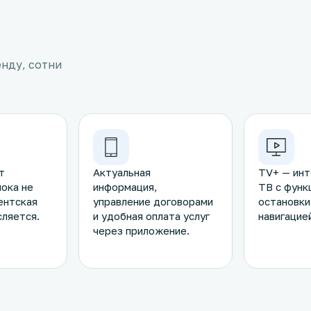
енду, сотни
т
Актуальная
TV+ — инт
пока не
информация,
ТВ с функ
ентская
управление договорами
остановки
сляется.
и удобная оплата услуг
навигацией
через приложение.