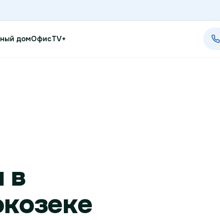
ный дом
Офис
TV+
Проверить возможность п
Проверить возможность по
Новости
Акции
 в
Заявка на подбор тарифа
окозеке
Подключиться к КазахТеле