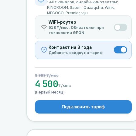
140+ каналов, онлайн-кинотеатры:
KINOROOM, Salem, Qazaqsha, Wink,
MEGOGO, Premier, viju
WiFi-роутер
518 ₸/мес. Обязателен при
технологии GPON
Контракт на 3 года
Добавить скидку на тариф
9 999 ₸/мес
4 500
₸/мес
(Первый месяц)
Подключить тариф