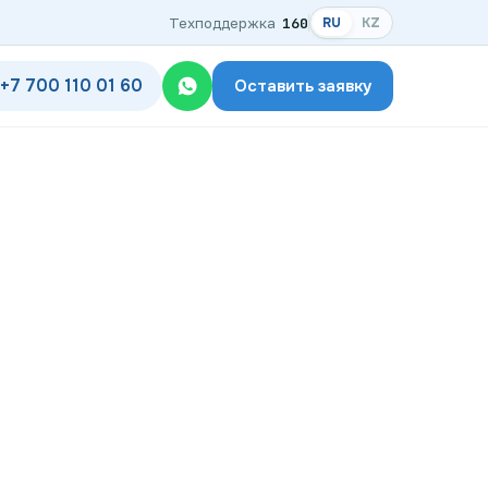
Техподдержка
160
RU
KZ
+7 700 110 01 60
Оставить заявку
одключения
дключения по названию ЖК
ком