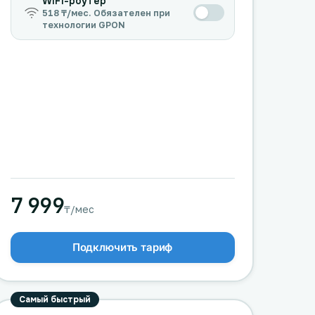
WiFi-роутер
518 ₸/мес. Обязателен при
технологии GPON
7 999
₸/мес
Подключить тариф
Самый быстрый