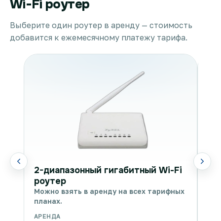
Wi-Fi роутер
Выберите один роутер в аренду — стоимость
добавится к ежемесячному платежу тарифа.
WI
2-диапазонный гигабитный Wi-Fi
Мож
роутер
пла
Можно взять в аренду на всех тарифных
планах.
АРЕНДА
АРЕ