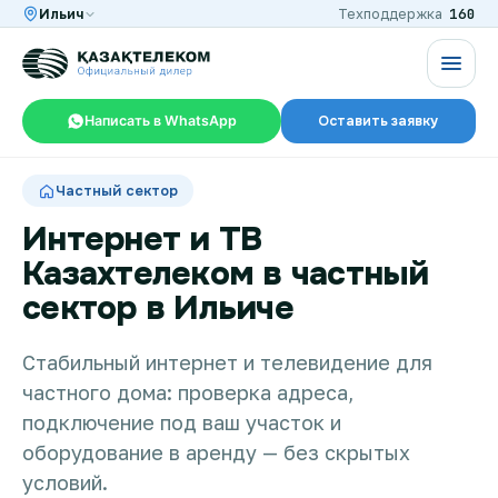
160
Ильич
Техподдержка
Написать в WhatsApp
Оставить заявку
RU
KZ
Частный сектор
Интернет и ТВ
Казахтелеком в частный
Интернет и ТВ в квартире
сектор в Ильиче
Интернет и ТВ в частном доме
Стабильный интернет и телевидение для
частного дома: проверка адреса,
подключение под ваш участок и
Интернет в офис
оборудование в аренду — без скрытых
условий.
TV+