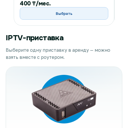
400 ₸/мес.
40
Выбрать
IPTV-приставка
Выберите одну приставку в аренду — можно
взять вместе с роутером.