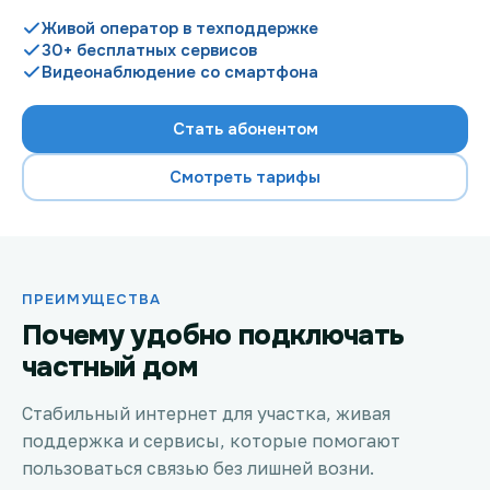
Живой оператор в техподдержке
30+ бесплатных сервисов
Видеонаблюдение со смартфона
Проверить возможность подключения
Стать абонентом
Проверить возможность подключения по названию
ЖК
Смотреть тарифы
Новости
Акции
ПРЕИМУЩЕСТВА
Заявка на подбор тарифа
Почему удобно подключать
частный дом
Подключиться к КазахТелеком
Стабильный интернет для участка, живая
поддержка и сервисы, которые помогают
пользоваться связью без лишней возни.