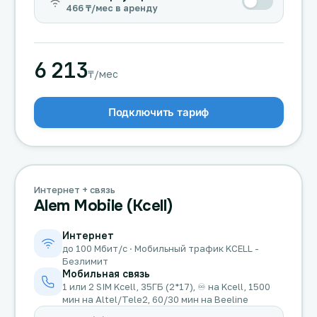
466 ₸/мес в аренду
6 213
₸/мес
Подключить тариф
Интернет + связь
Alem Mobile (Kcell)
Интернет
до 100 Мбит/с · Мобильный трафик KCELL -
Безлимит
Мобильная связь
1 или 2 SIM Kcell, 35ГБ (2*17), ♾️ на Kcell, 1500
мин на Altel/Tele2, 60/30 мин на Beeline