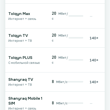
20
Tolqyn Max
Мбит/
—
с
Интернет + связь
20
Tolqyn TV
Мбит/
140+
с
Интернет + ТВ
20
Tolqyn PLUS
Мбит/
140+
с
С мобильной связью
Shanyraq TV
8
140+
Мбит/с
Интернет + ТВ
Shanyraq Mobile 1
8
SIM
—
Мбит/с
Интернет + связь