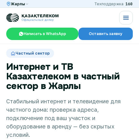
160
Жарлы
Техподдержка
Написать в WhatsApp
Оставить заявку
RU
KZ
Частный сектор
Интернет и ТВ
Казахтелеком в частный
Интернет и ТВ в квартире
сектор в Жарлы
Интернет и ТВ в частном доме
Стабильный интернет и телевидение для
частного дома: проверка адреса,
подключение под ваш участок и
Интернет в офис
оборудование в аренду — без скрытых
условий.
TV+