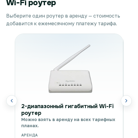
Wi-Fi роутер
Выберите один роутер в аренду — стоимость
добавится к ежемесячному платежу тарифа.
WI
2-диапазонный гигабитный Wi-Fi
Мож
роутер
пла
Можно взять в аренду на всех тарифных
планах.
АРЕНДА
АРЕ