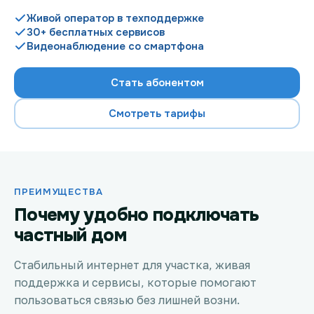
Живой оператор в техподдержке
30+ бесплатных сервисов
Видеонаблюдение со смартфона
Проверить возможность подключения
Стать абонентом
Проверить возможность подключения по названию
ЖК
Смотреть тарифы
Новости
Акции
ПРЕИМУЩЕСТВА
Заявка на подбор тарифа
Почему удобно подключать
частный дом
Подключиться к КазахТелеком
Стабильный интернет для участка, живая
поддержка и сервисы, которые помогают
пользоваться связью без лишней возни.