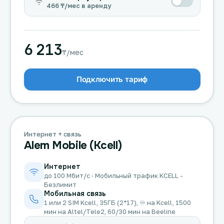
466 ₸/мес в аренду
6 213
₸/мес
Подключить тариф
Интернет + связь
Alem Mobile (Kcell)
Интернет
до 100 Мбит/с · Мобильный трафик KCELL -
Безлимит
Мобильная связь
1 или 2 SIM Kcell, 35ГБ (2*17), ♾️ на Kcell, 1500
мин на Altel/Tele2, 60/30 мин на Beeline