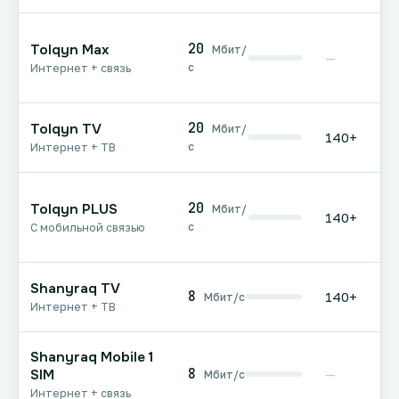
20
Tolqyn Max
Мбит/
—
с
Интернет + связь
20
Tolqyn TV
Мбит/
140+
с
Интернет + ТВ
20
Tolqyn PLUS
Мбит/
140+
с
С мобильной связью
Shanyraq TV
8
140+
Мбит/с
Интернет + ТВ
Shanyraq Mobile 1
8
SIM
—
Мбит/с
Интернет + связь