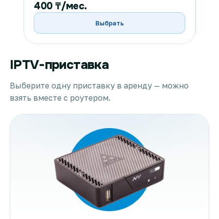
400 ₸/мес.
40
Выбрать
IPTV-приставка
Выберите одну приставку в аренду — можно
взять вместе с роутером.