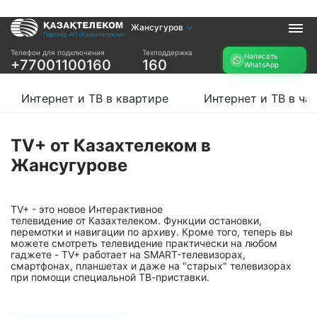
Жансугуров
Услуги
Телефон для подключения
Техподдержка
Написать
+77001100160
160
WhatsApp
Интернет и ТВ в
Интернет в офис
квартире
TV+
Интернет и ТВ в квартире
Интернет и ТВ в ча
Интернет и ТВ в
частном доме
TV+ от Казахтелеком в
Прочее
Жансугурове
Проверить
Акции
возможность
Заявка на
подключения
TV+ - это новое Интерактивное
подбор тарифа
телевидение от Казахтелеком. Функции остановки,
Проверить
перемотки и навигации по архиву. Кроме того, теперь вы
Подключиться к
возможность
можете смотреть телевидение практически на любом
КазахТелеком
подключения по
гаджете - TV+ работает на SMART-телевизорах,
названию ЖК
смартфонах, планшетах и даже на "старых" телевизорах
при помощи специальной ТВ-приставки.
Новости