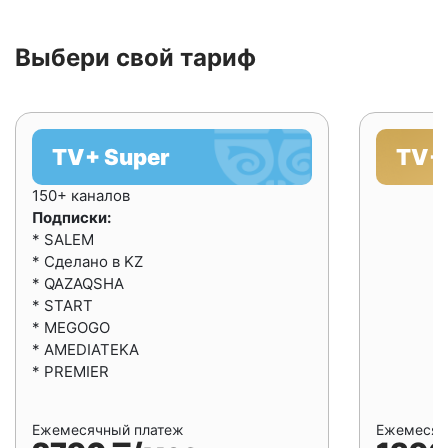
Выбери свой тариф
TV+ Super
TV+ 
150+ каналов
Подписки:
* SALEM
* Сделано в KZ
* QAZAQSHA
* START
* MEGOGO
* AMEDIATEKA
* PREMIER
Ежемесячный платеж
Ежемесяч