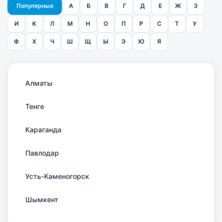
Популярные
А
Б
В
Г
Д
Е
Ж
З
И
К
Л
М
Н
О
П
Р
С
Т
У
Ф
Х
Ч
Ш
Щ
Ы
Э
Ю
Я
Алматы
Тенге
Караганда
Павлодар
Усть-Каменогорск
Шымкент