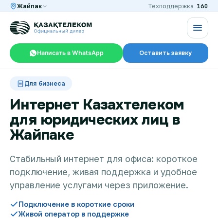
160
Жайпак
Техподдержка
Написать в WhatsApp
Оставить заявку
RU
KZ
Для бизнеса
Интернет Казахтелеком
для юридических лиц в
Интернет и ТВ в квартире
Жайпаке
Интернет и ТВ в частном доме
Стабильный интернет для офиса: короткое
подключение, живая поддержка и удобное
управление услугами через приложение.
Интернет в офис
Подключение в короткие сроки
Живой оператор в поддержке
TV+