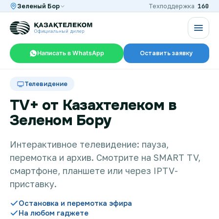
160
Зеленый Бор
Техподдержка
Написать в WhatsApp
Оставить заявку
RU
KZ
Телевидение
TV+ от Казахтелеком в
Зеленом Бору
Интернет и ТВ в квартире
Интерактивное телевидение: пауза,
перемотка и архив. Смотрите на SMART TV,
Интернет и ТВ в частном доме
смартфоне, планшете или через IPTV-
приставку.
Интернет в офис
Остановка и перемотка эфира
На любом гаджете
TV+