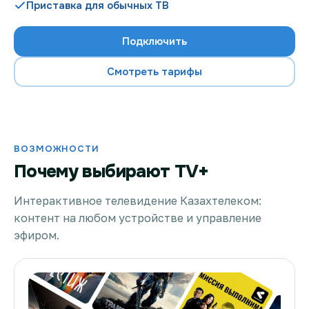
Приставка для обычных ТВ
Подключить
Проверить возможность подключения
Смотреть тарифы
Проверить возможность подключения по названию
ЖК
Новости
ВОЗМОЖНОСТИ
Почему выбирают TV+
Акции
Заявка на подбор тарифа
Интерактивное телевидение Казахтелеком:
контент на любом устройстве и управление
Подключиться к КазахТелеком
эфиром.