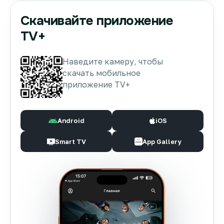
Скачивайте приложение
TV+
Наведите камеру, чтобы
скачать мобильное
приложение TV+
Android
iOS
Smart TV
App Gallery