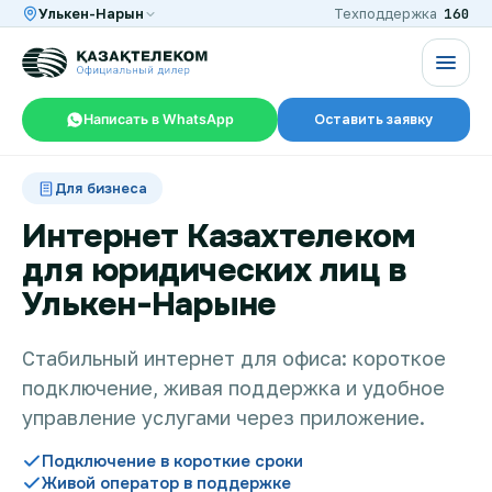
160
Улькен-Нарын
Техподдержка
Написать в WhatsApp
Оставить заявку
RU
KZ
Для бизнеса
Интернет Казахтелеком
для юридических лиц в
Интернет и ТВ в квартире
Улькен-Нарыне
Интернет и ТВ в частном доме
Стабильный интернет для офиса: короткое
подключение, живая поддержка и удобное
управление услугами через приложение.
Интернет в офис
Подключение в короткие сроки
Живой оператор в поддержке
TV+