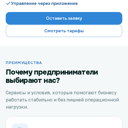
Управление через приложение
Оставить заявку
Проверить возможность подключения
Смотреть тарифы
Проверить возможность подключения по названию
ЖК
Новости
ПРЕИМУЩЕСТВА
Акции
Почему предприниматели
выбирают нас?
Заявка на подбор тарифа
Сервисы и условия, которые помогают бизнесу
Подключиться к КазахТелеком
работать стабильно и без лишней операционной
нагрузки.