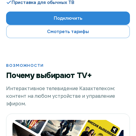
Приставка для обычных ТВ
Подключить
Проверить возможность подключения
Смотреть тарифы
Проверить возможность подключения по названию
ЖК
Новости
ВОЗМОЖНОСТИ
Почему выбирают TV+
Акции
Заявка на подбор тарифа
Интерактивное телевидение Казахтелеком:
контент на любом устройстве и управление
Подключиться к КазахТелеком
эфиром.