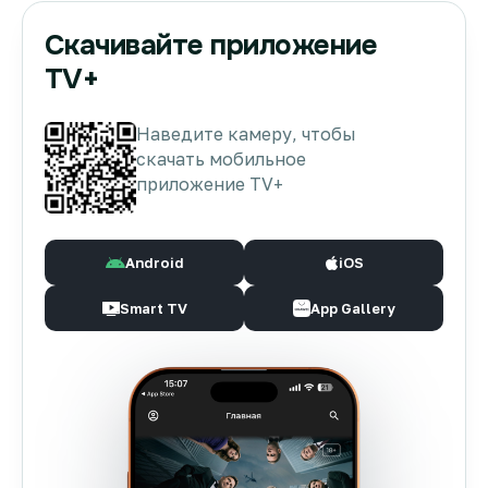
Скачивайте приложение
TV+
Наведите камеру, чтобы
скачать мобильное
приложение TV+
Android
iOS
Smart TV
App Gallery