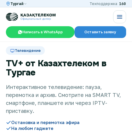
160
Тургай
Техподдержка
Написать в WhatsApp
Оставить заявку
RU
KZ
Телевидение
TV+ от Казахтелеком в
Тургае
Интернет и ТВ в квартире
Интерактивное телевидение: пауза,
перемотка и архив. Смотрите на SMART TV,
Интернет и ТВ в частном доме
смартфоне, планшете или через IPTV-
приставку.
Интернет в офис
Остановка и перемотка эфира
На любом гаджете
TV+