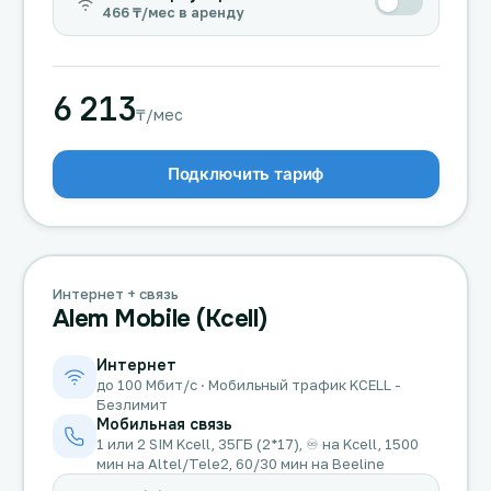
466 ₸/мес в аренду
6 213
₸/мес
Подключить тариф
Интернет + связь
Alem Mobile (Kcell)
Интернет
до 100 Мбит/с · Мобильный трафик KCELL -
Безлимит
Мобильная связь
1 или 2 SIM Kcell, 35ГБ (2*17), ♾️ на Kcell, 1500
мин на Altel/Tele2, 60/30 мин на Beeline