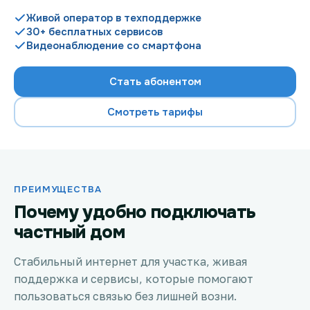
Живой оператор в техподдержке
30+ бесплатных сервисов
Видеонаблюдение со смартфона
Проверить возможность подключения
Стать абонентом
Проверить возможность подключения по названию
ЖК
Смотреть тарифы
Новости
Акции
ПРЕИМУЩЕСТВА
Заявка на подбор тарифа
Почему удобно подключать
частный дом
Подключиться к КазахТелеком
Стабильный интернет для участка, живая
поддержка и сервисы, которые помогают
пользоваться связью без лишней возни.