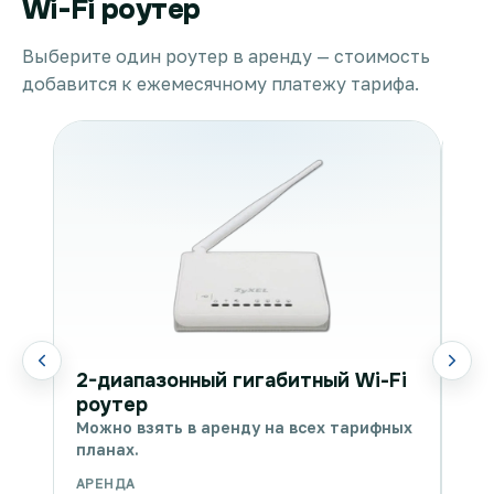
Wi-Fi роутер
Выберите один роутер в аренду — стоимость
добавится к ежемесячному платежу тарифа.
WI
2-диапазонный гигабитный Wi-Fi
Мож
роутер
пла
Можно взять в аренду на всех тарифных
планах.
АРЕНДА
АРЕ