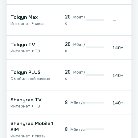
20
Tolqyn Max
Мбит/
—
с
Интернет + связь
20
Tolqyn TV
Мбит/
140+
с
Интернет + ТВ
20
Tolqyn PLUS
Мбит/
140+
с
С мобильной связью
Shanyraq TV
8
140+
Мбит/с
Интернет + ТВ
Shanyraq Mobile 1
8
SIM
—
Мбит/с
Интернет + связь