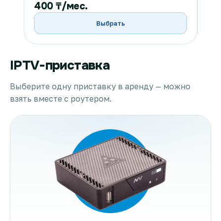
400 ₸/мес.
40
Выбрать
IPTV-приставка
Выберите одну приставку в аренду — можно
взять вместе с роутером.