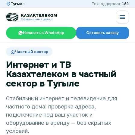
160
Тугыл
Техподдержка
Написать в WhatsApp
Оставить заявку
RU
KZ
Частный сектор
Интернет и ТВ
Казахтелеком в частный
Интернет и ТВ в квартире
сектор в Тугыле
Интернет и ТВ в частном доме
Стабильный интернет и телевидение для
частного дома: проверка адреса,
подключение под ваш участок и
Интернет в офис
оборудование в аренду — без скрытых
условий.
TV+