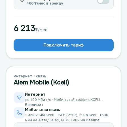
466 ₸/мес в аренду
6 213
₸/мес
Подключить тариф
Интернет + связь
Alem Mobile (Kcell)
Интернет
до 100 Мбит/с · Мобильный трафик KCELL -
Безлимит
Мобильная связь
1 или 2 SIM Kcell, 35ГБ (2*17), ♾️ на Kcell, 1500
мин на Altel/Tele2, 60/30 мин на Beeline