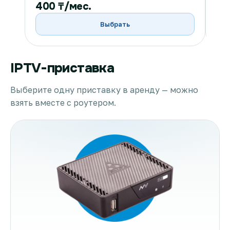
400 ₸/мес.
40
Выбрать
IPTV-приставка
Выберите одну приставку в аренду — можно
взять вместе с роутером.