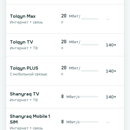
20
Tolqyn Max
Мбит/
—
с
Интернет + связь
20
Tolqyn TV
Мбит/
140+
с
Интернет + ТВ
20
Tolqyn PLUS
Мбит/
140+
с
С мобильной связью
Shanyraq TV
8
140+
Мбит/с
Интернет + ТВ
Shanyraq Mobile 1
8
SIM
—
Мбит/с
Интернет + связь