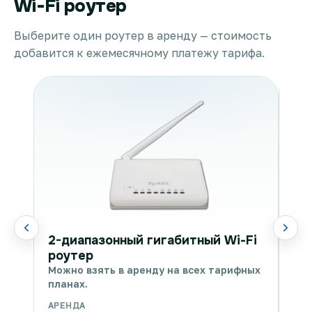
Wi-Fi роутер
Выберите один роутер в аренду — стоимость
добавится к ежемесячному платежу тарифа.
WI
2-диапазонный гигабитный Wi-Fi
Мож
роутер
пла
Можно взять в аренду на всех тарифных
планах.
АРЕНДА
АРЕ