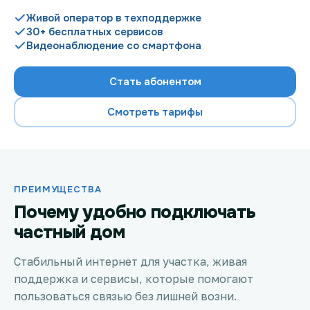
Живой оператор в техподдержке
30+ бесплатных сервисов
Видеонаблюдение со смартфона
Проверить возможность подключения
Стать абонентом
Проверить возможность подключения по названию
ЖК
Смотреть тарифы
Новости
Акции
ПРЕИМУЩЕСТВА
Заявка на подбор тарифа
Почему удобно подключать
частный дом
Подключиться к КазахТелеком
Стабильный интернет для участка, живая
поддержка и сервисы, которые помогают
пользоваться связью без лишней возни.