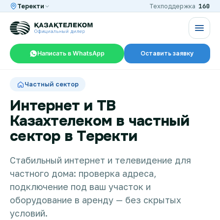
160
Теректи
Техподдержка
Написать в WhatsApp
Оставить заявку
RU
KZ
Частный сектор
Интернет и ТВ
Казахтелеком в частный
Интернет и ТВ в квартире
сектор в Теректи
Интернет и ТВ в частном доме
Стабильный интернет и телевидение для
частного дома: проверка адреса,
подключение под ваш участок и
Интернет в офис
оборудование в аренду — без скрытых
условий.
TV+