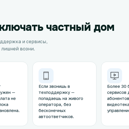
ключать частный дом
оддержка и сервисы,
 лишней возни.
т
Если звонишь в
Более 30 
нужен —
техподдержку —
сервисов 
лата не
попадаешь на живого
абонентов
пока
оператора, без
видеотека
ановлена.
бесконечных
управлени
автоответчиков.