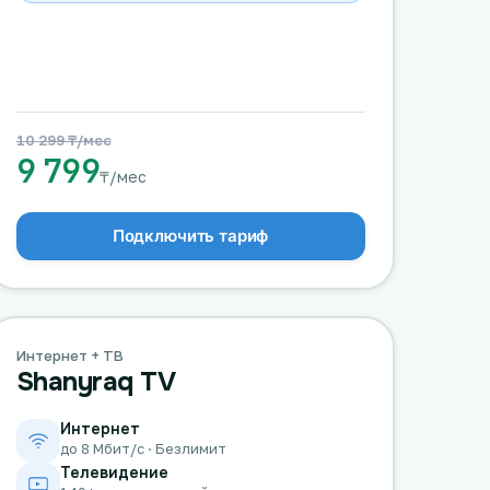
10 299 ₸/мес
9 799
₸/мес
Подключить тариф
Интернет + ТВ
Shanyraq TV
Интернет
до 8 Мбит/с · Безлимит
Телевидение