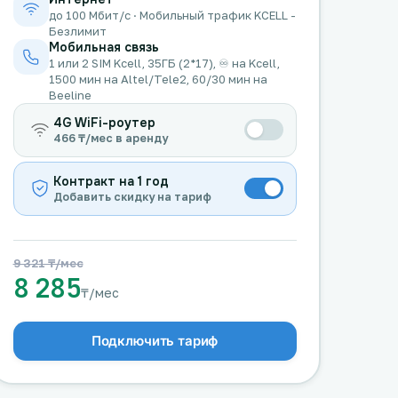
до 100 Мбит/с · Мобильный трафик KCELL -
Безлимит
Мобильная связь
1 или 2 SIM Kcell, 35ГБ (2*17), ♾️ на Kcell,
1500 мин на Altel/Tele2, 60/30 мин на
Beeline
4G WiFi-роутер
466 ₸/мес в аренду
Контракт на 1 год
Добавить скидку на тариф
9 321 ₸/мес
8 285
₸/мес
Подключить тариф