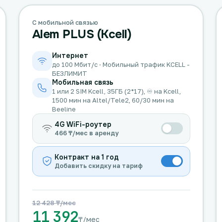
С мобильной связью
Alem PLUS (Kcell)
Интернет
до 100 Мбит/с · Мобильный трафик KCELL -
БЕЗЛИМИТ
Мобильная связь
1 или 2 SIM Kcell, 35ГБ (2*17), ♾️ на Kcell,
1500 мин на Altel/Tele2, 60/30 мин на
Beeline
4G WiFi-роутер
466 ₸/мес в аренду
Контракт на 1 год
Добавить скидку на тариф
12 428 ₸/мес
11 392
₸/мес