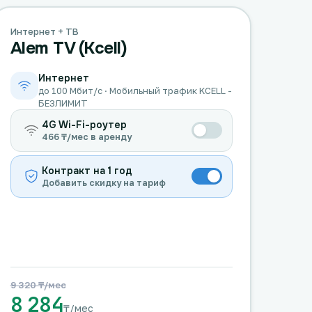
Интернет + ТВ
Alem TV (Kcell)
Интернет
до 100 Мбит/с · Мобильный трафик KCELL -
БЕЗЛИМИТ
4G Wi-Fi-роутер
466 ₸/мес в аренду
Контракт на 1 год
Добавить скидку на тариф
9 320 ₸/мес
8 284
₸/мес