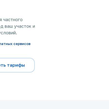
я частного
д ваш участок и
условий.
латных сервисов
ть тарифы