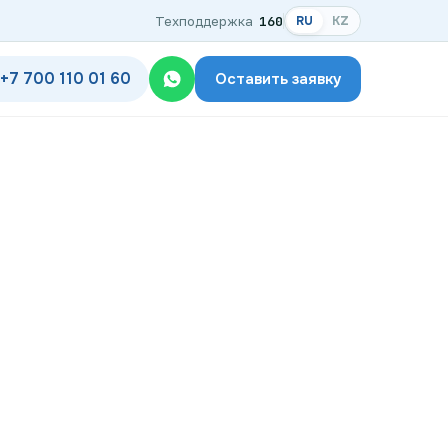
Техподдержка
160
RU
KZ
+7 700 110 01 60
Оставить заявку
одключения
дключения по названию ЖК
ком