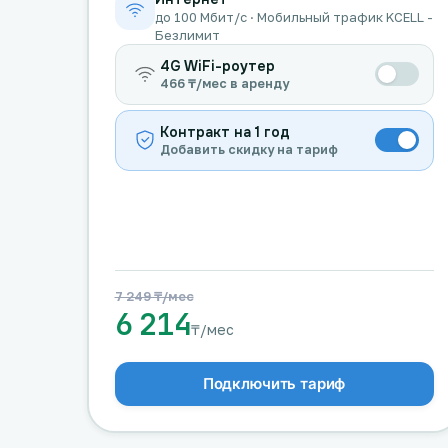
до 100 Мбит/с · Мобильный трафик KCELL -
Безлимит
4G WiFi-роутер
466 ₸/мес в аренду
Контракт на 1 год
Добавить скидку на тариф
7 249 ₸/мес
6 214
₸/мес
Подключить тариф