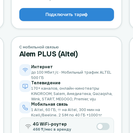
Подключить тариф
С мобильной связью
Alem PLUS (Altel)
Интернет
до 100 Мбит/с · Мобильный трафик ALTEL
500 ГБ
Телевидение
170+ каналов, онлайн-кинотеатры
KINOROOM, Salem, Амедиатека, Qazaqsha,
Wink, START, MEGOGO, Premier, viju
Мобильная связь
1 Altel, 60 ГБ, ♾️ на Altel, 300 мин на
Kcell/Beeline. 2 SIM по 40 ГБ +1000тг
4G WiFi-роутер
466 ₸/мес в аренду