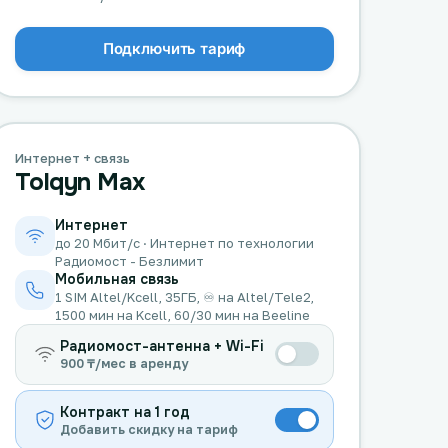
Подключить тариф
Интернет + связь
Tolqyn Max
Интернет
до 20 Мбит/с · Интернет по технологии
Радиомост - Безлимит
Мобильная связь
1 SIM Altel/Kcell, 35ГБ, ♾️ на Altel/Tele2,
1500 мин на Kcell, 60/30 мин на Beeline
Радиомост-антенна + Wi-Fi
900 ₸/мес в аренду
Контракт на 1 год
Добавить скидку на тариф