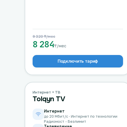
9 320 ₸/мес
8 284
₸/мес
Подключить тариф
Интернет + ТВ
Tolqyn TV
Интернет
до 20 Мбит/с · Интернет по технологии
Радиомост - Безлимит
Телевидение