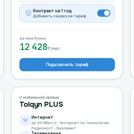
Контракт на 1 год
Добавить скидку на тариф
13 464 ₸/мес
12 428
₸/мес
Подключить тариф
С мобильной связью
Tolqyn PLUS
Интернет
до 20 Мбит/с · Интернет по технологии
Радиомост - Безлимит
Телевидение