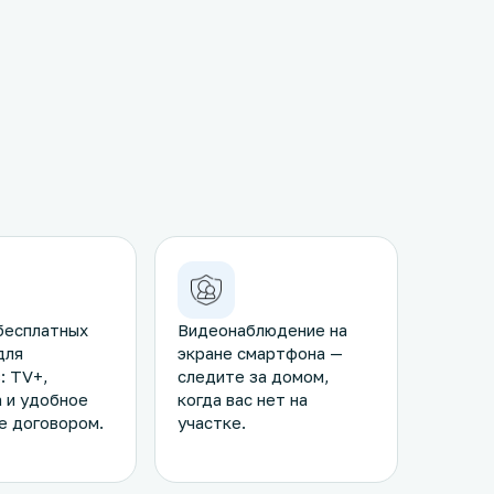
бесплатных
Видеонаблюдение на
для
экране смартфона —
: TV+,
следите за домом,
 и удобное
когда вас нет на
е договором.
участке.