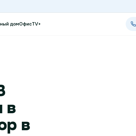
ный дом
Офис
TV+
Проверить возможность п
Проверить возможность по
В
Новости
 в
Акции
Заявка на подбор тарифа
ор в
Подключиться к КазахТеле