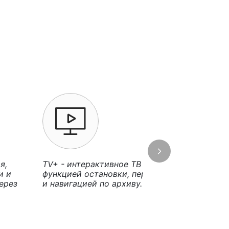
я,
TV+ - интерактивное ТВ c
Решай, что
и и
функцией остановки, перемотки
ребенку с 
ерез
и навигацией по архиву.
родительск