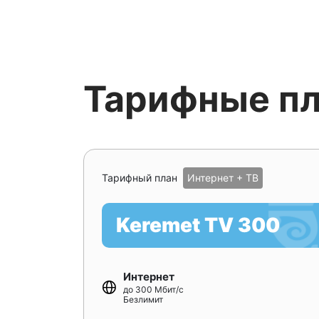
Тарифные п
Тарифный план
Интернет + ТВ
Keremet TV 300
Интернет
до 300 Мбит/с
Безлимит