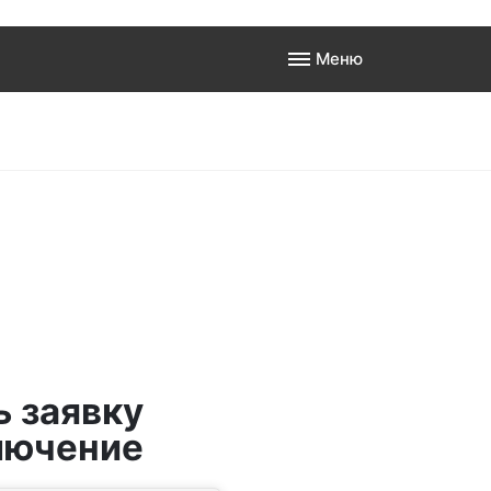
Меню
а
 к
ь заявку
лючение