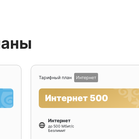
ланы
Тарифный план
Интернет
Интернет 500
Интернет
до 500 Мбит/с
Безлимит