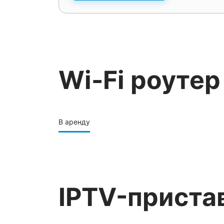
Wi-Fi роутер
В аренду
IPTV-приста