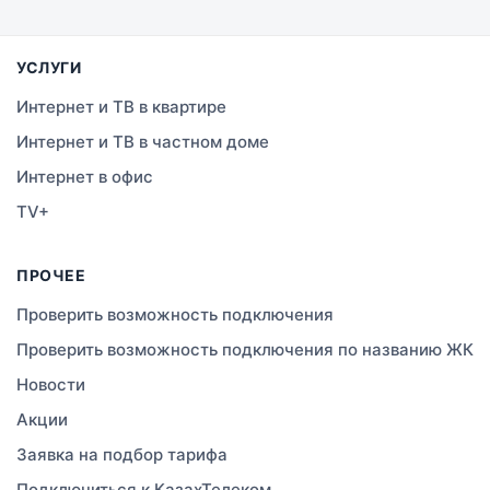
Семей
УСЛУГИ
Темиртау
Интернет и ТВ в квартире
Интернет и ТВ в частном доме
Тараз
Интернет в офис
Зеленое
TV+
Атырау
ПРОЧЕЕ
Правда
Проверить возможность подключения
Проверить возможность подключения по названию ЖК
Свободное
Новости
Сатты
Акции
Заявка на подбор тарифа
Изюмовское
Подключиться к КазахТелеком