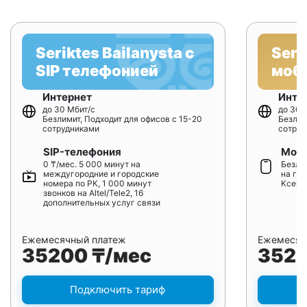
Seriktes Bailanysta с
Seri
SIP телефонией
моб
Интернет
Инте
до 30 Мбит/с
до 30 
Безлимит, Подходит для офисов с 15-20
Безлим
сотрудниками
сотруд
SIP-телефония
Моби
0 ₸/мес. 5 000 минут на
Безлим
междугородние и городские
на гор
номера по РК, 1 000 минут
Kcell/
звонков на Altel/Tele2, 16
дополнительных услуг связи
Ежемесячный платеж
Ежемесяч
35200 ₸/мес
3520
Подключить тариф