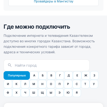
Провайдеры в Мангистау
Где можно подключить
Подключение интернета и телевидения Казахтелеком
доступно во многих городах Казахстана. Возможность
подключения конкретного тарифа зависит от города,
адреса и технических условий.
Популярные
А
Б
В
Г
Д
Е
Ж
З
И
К
Л
М
Н
О
П
Р
С
Т
У
Ф
Х
Ч
Ш
Щ
Ы
Э
Ю
Я