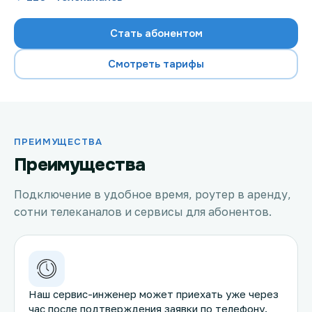
Стать абонентом
Смотреть тарифы
Проверить возможность подключения
Проверить возможность подключения по названию
ЖК
Новости
ПРЕИМУЩЕСТВА
Преимущества
Акции
Подключение в удобное время, роутер в аренду,
Заявка на подбор тарифа
сотни телеканалов и сервисы для абонентов.
Подключиться к КазахТелеком
Наш сервис-инженер может приехать уже через
час после подтверждения заявки по телефону.