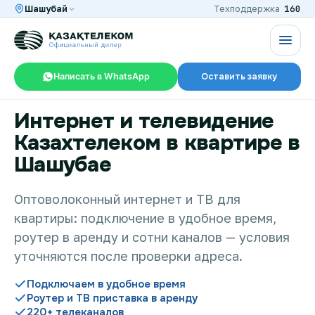
160
Шашубай
Техподдержка
Написать в WhatsApp
Оставить заявку
Интернет и телевидение
RU
KZ
Казахтелеком в квартире в
Шашубае
Интернет и ТВ в квартире
Оптоволоконный интернет и ТВ для
квартиры: подключение в удобное время,
Интернет и ТВ в частном доме
роутер в аренду и сотни каналов — условия
уточняются после проверки адреса.
Интернет в офис
Подключаем в удобное время
Роутер и ТВ приставка в аренду
220+ телеканалов
TV+