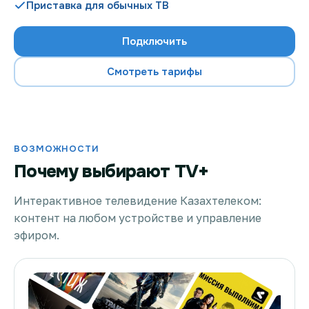
Приставка для обычных ТВ
Подключить
Проверить возможность подключения
Смотреть тарифы
Проверить возможность подключения по названию
ЖК
Новости
ВОЗМОЖНОСТИ
Почему выбирают TV+
Акции
Заявка на подбор тарифа
Интерактивное телевидение Казахтелеком:
контент на любом устройстве и управление
Подключиться к КазахТелеком
эфиром.