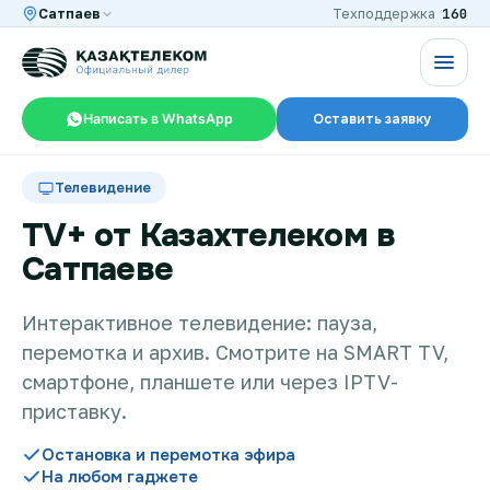
160
Сатпаев
Техподдержка
Написать в WhatsApp
Оставить заявку
RU
KZ
Телевидение
TV+ от Казахтелеком в
Сатпаеве
Интернет и ТВ в квартире
Интерактивное телевидение: пауза,
перемотка и архив. Смотрите на SMART TV,
Интернет и ТВ в частном доме
смартфоне, планшете или через IPTV-
приставку.
Интернет в офис
Остановка и перемотка эфира
На любом гаджете
TV+