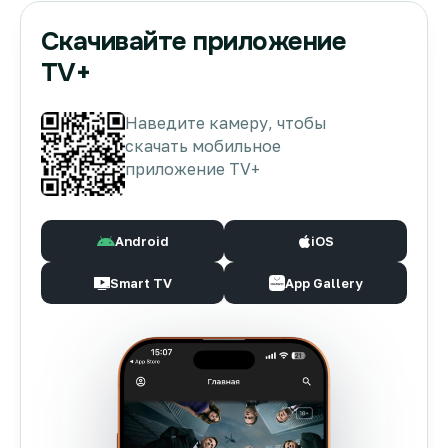
Скачивайте приложение
TV+
Наведите камеру, чтобы
скачать мобильное
приложение TV+
Android
iOS
Smart TV
App Gallery