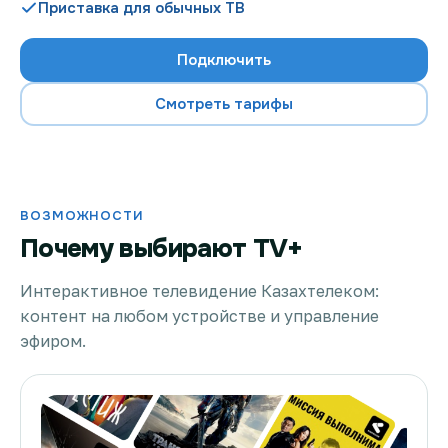
Приставка для обычных ТВ
Подключить
Проверить возможность подключения
Смотреть тарифы
Проверить возможность подключения по названию
ЖК
Новости
ВОЗМОЖНОСТИ
Почему выбирают TV+
Акции
Заявка на подбор тарифа
Интерактивное телевидение Казахтелеком:
контент на любом устройстве и управление
Подключиться к КазахТелеком
эфиром.