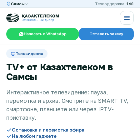
160
Самсы
Техподдержка
Написать в WhatsApp
Оставить заявку
RU
KZ
Телевидение
TV+ от Казахтелеком в
Самсы
Интернет и ТВ в квартире
Интерактивное телевидение: пауза,
перемотка и архив. Смотрите на SMART TV,
Интернет и ТВ в частном доме
смартфоне, планшете или через IPTV-
приставку.
Интернет в офис
Остановка и перемотка эфира
На любом гаджете
TV+