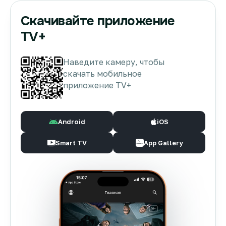
Скачивайте приложение
TV+
Наведите камеру, чтобы
скачать мобильное
приложение TV+
Android
iOS
Smart TV
App Gallery