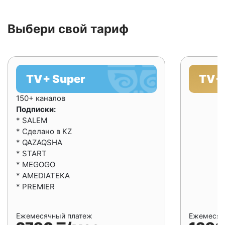
Выбери свой тариф
TV+ Super
TV+ 
150+ каналов
Подписки:
* SALEM
* Сделано в KZ
* QAZAQSHA
* START
* MEGOGO
* AMEDIATEKA
* PREMIER
Ежемесячный платеж
Ежемесяч