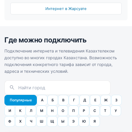
Интернет в Жарсуате
Где можно подключить
Подключение интернета и телевидения Казахтелеком
доступно во многих городах Казахстана. Возможность
подключения конкретного тарифа зависит от города,
адреса и технических условий.
Популярные
А
Б
В
Г
Д
Е
Ж
З
И
К
Л
М
Н
О
П
Р
С
Т
У
Ф
Х
Ч
Ш
Щ
Ы
Э
Ю
Я