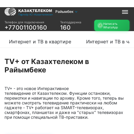
Райымбек
Услуги
Телефон для подключения
Техподдержка
Написать
+77001100160
160
WhatsApp
Интернет и ТВ в
Интернет в офис
квартире
TV+
Интернет и ТВ в квартире
Интернет и ТВ в ча
Интернет и ТВ в
частном доме
TV+ от Казахтелеком в
Прочее
Райымбеке
Проверить
Акции
возможность
Заявка на
подключения
TV+ - это новое Интерактивное
подбор тарифа
телевидение от Казахтелеком. Функции остановки,
Проверить
перемотки и навигации по архиву. Кроме того, теперь вы
Подключиться к
возможность
можете смотреть телевидение практически на любом
КазахТелеком
подключения по
гаджете - TV+ работает на SMART-телевизорах,
названию ЖК
смартфонах, планшетах и даже на "старых" телевизорах
при помощи специальной ТВ-приставки.
Новости