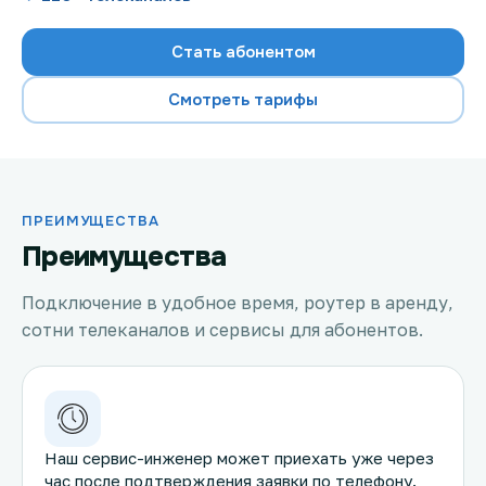
Стать абонентом
Смотреть тарифы
Проверить возможность подключения
Проверить возможность подключения по названию
ЖК
Новости
ПРЕИМУЩЕСТВА
Преимущества
Акции
Подключение в удобное время, роутер в аренду,
Заявка на подбор тарифа
сотни телеканалов и сервисы для абонентов.
Подключиться к КазахТелеком
Наш сервис-инженер может приехать уже через
час после подтверждения заявки по телефону.