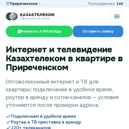
160
Приреченское
Техподдержка
Написать в WhatsApp
Оставить заявку
Интернет и телевидение
RU
KZ
Казахтелеком в квартире в
Приреченском
Интернет и ТВ в квартире
Оптоволоконный интернет и ТВ для
квартиры: подключение в удобное время,
Интернет и ТВ в частном доме
роутер в аренду и сотни каналов — условия
уточняются после проверки адреса.
Интернет в офис
Подключаем в удобное время
Роутер и ТВ приставка в аренду
220+ телеканалов
TV+