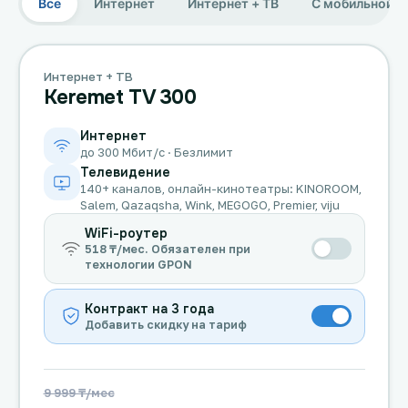
Все
Интернет
Интернет + ТВ
С мобильной с
Интернет + ТВ
Keremet TV 300
Интернет
до 300 Мбит/с · Безлимит
Телевидение
140+ каналов, онлайн-кинотеатры: KINOROOM,
Salem, Qazaqsha, Wink, MEGOGO, Premier, viju
WiFi-роутер
518 ₸/мес. Обязателен при
технологии GPON
Контракт на 3 года
Добавить скидку на тариф
9 999 ₸/мес