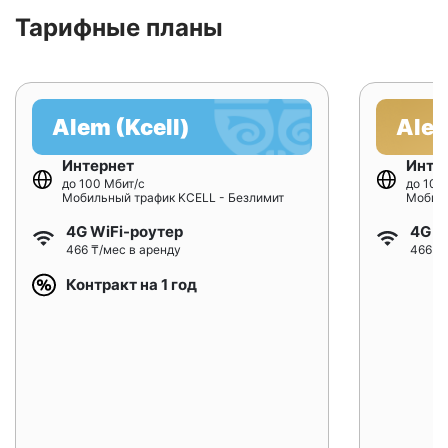
Тарифные планы
Alem (Kcell)
Alem
Интернет
Инте
до 100 Мбит/с
до 100
Мобильный трафик KCELL - Безлимит
Мобиль
4G WiFi-роутер
4G W
466 ₸/мес в аренду
466 ₸/
Контракт на 1 год