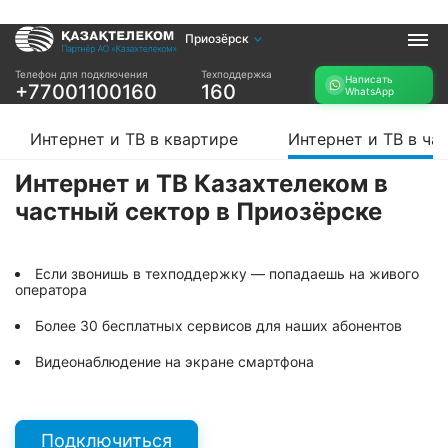
Приозёрск
Услуги
Телефон для подключения
Техподдержка
Написать
+77001100160
160
WhatsApp
Интернет и ТВ в
Интернет в офис
квартире
TV+
Интернет и ТВ в квартире
Интернет и ТВ в ча
Интернет и ТВ в
частном доме
Интернет и ТВ Казахтелеком в
частный сектор в Приозёрске
Прочее
Проверить
Акции
возможность
Если звонишь в техподдержку — попадаешь на живого
Заявка на
подключения
оператора
подбор тарифа
Проверить
Более 30 бесплатных сервисов для наших абонентов
Подключиться к
возможность
КазахТелеком
подключения по
Видеонаблюдение на экране смартфона
названию ЖК
Новости
Подключиться