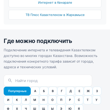
Интернет в Кенарале
ТВ Плюс Казахтелеком в Жаркамысе
Где можно подключить
Подключение интернета и телевидения Казахтелеком
доступно во многих городах Казахстана. Возможность
подключения конкретного тарифа зависит от города,
адреса и технических условий.
Популярные
А
Б
В
Г
Д
Е
Ж
З
И
К
Л
М
Н
О
П
Р
С
Т
У
Ф
Х
Ч
Ш
Щ
Ы
Э
Ю
Я