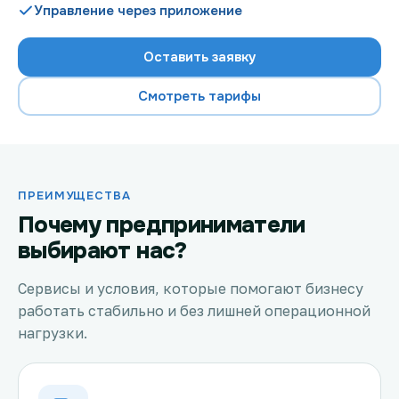
Управление через приложение
Оставить заявку
Проверить возможность подключения
Смотреть тарифы
Проверить возможность подключения по названию
ЖК
Новости
ПРЕИМУЩЕСТВА
Акции
Почему предприниматели
выбирают нас?
Заявка на подбор тарифа
Сервисы и условия, которые помогают бизнесу
Подключиться к КазахТелеком
работать стабильно и без лишней операционной
нагрузки.