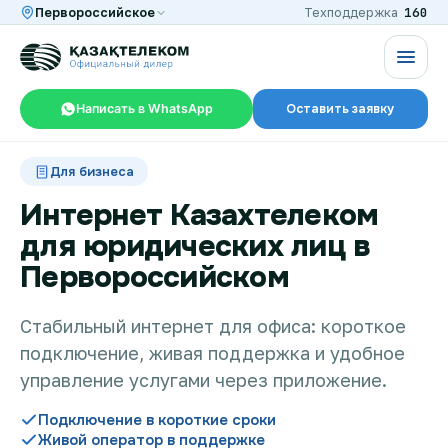
160
Первороссийское
Техподдержка
Написать в WhatsApp
Оставить заявку
RU
KZ
Для бизнеса
Интернет Казахтелеком
для юридических лиц в
Интернет и ТВ в квартире
Первороссийском
Интернет и ТВ в частном доме
Стабильный интернет для офиса: короткое
подключение, живая поддержка и удобное
управление услугами через приложение.
Интернет в офис
Подключение в короткие сроки
Живой оператор в поддержке
TV+