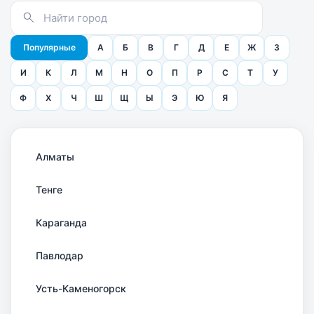
Популярные
А
Б
В
Г
Д
Е
Ж
З
И
К
Л
М
Н
О
П
Р
С
Т
У
Ф
Х
Ч
Ш
Щ
Ы
Э
Ю
Я
Алматы
Тенге
Караганда
Павлодар
Усть-Каменогорск