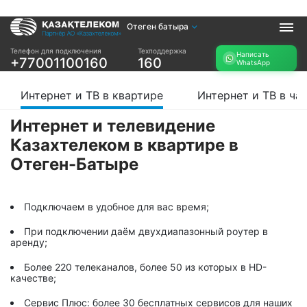
Отеген батыра
Услуги
Телефон для подключения
Техподдержка
Написать
+77001100160
160
WhatsApp
Интернет и ТВ в
Интернет в офис
квартире
TV+
Интернет и ТВ в квартире
Интернет и ТВ в ча
Интернет и ТВ в
частном доме
Интернет и телевидение
Казахтелеком в квартире в
Прочее
Отеген-Батыре
Проверить
Акции
возможность
Заявка на
подключения
подбор тарифа
Подключаем в удобное для вас время;
Проверить
Подключиться к
возможность
При подключении даём двухдиапазонный роутер в
КазахТелеком
подключения по
аренду;
названию ЖК
Более 220 телеканалов, более 50 из которых в HD-
Новости
качестве;
Сервис Плюс: более 30 бесплатных сервисов для наших