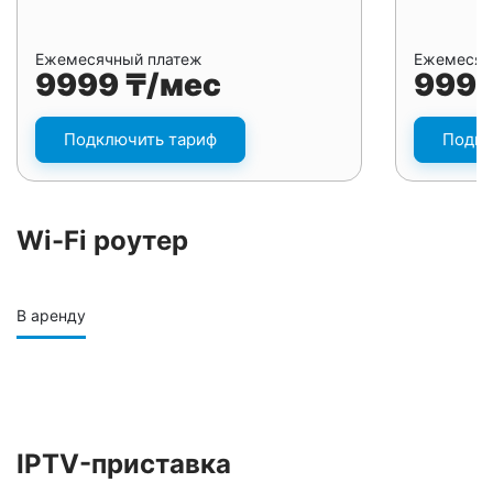
Ежемесячный платеж
Ежемесяч
9999 ₸/мес
9999
Подключить тариф
Подкл
Wi-Fi роутер
В аренду
IPTV-приставка