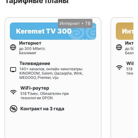
Тарифные планы
Интернет + ТВ
Keremet TV 300
Инт
Интернет
Инте
до 300 Мбит/с
до 500
Безлимит
Безлим
Телевидение
WiFi
140+ каналов, онлайн-кинотеатры:
518 ₸/
KINOROOM, Salem, Qazaqsha, Wink,
техно
MEGOGO, Premier, viju
WiFi-роутер
518 ₸/мес. Обязателен при
технологии GPON
Контракт на 3 года