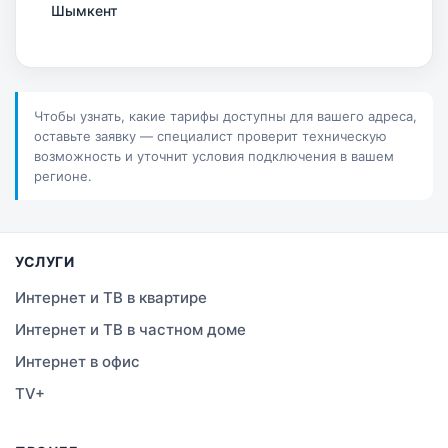
Шымкент
Актау
Соколов
Чтобы узнать, какие тарифы доступны для вашего адреса,
оставьте заявку — специалист проверит техническую
Петропавловск
возможность и уточнит условия подключения в вашем
регионе.
Костанай
Семей
УСЛУГИ
Темиртау
Интернет и ТВ в квартире
Интернет и ТВ в частном доме
Тараз
Интернет в офис
Зеленое
TV+
Атырау