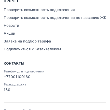
ПРОЧЕЕ
Правда
Проверить возможность подключения
Проверить возможность подключения по названию ЖК
Свободное
Новости
Сатты
Акции
Заявка на подбор тарифа
Изюмовское
Подключиться к КазахТелеком
Актобе
КОНТАКТЫ
Кокшетау
Телефон для подключения
+77001100160
Черное
Техподдержка
Московское
160
Экибастуз