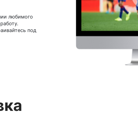
нии любимого
 работу.
раивайтесь под
вка