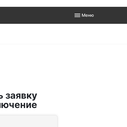
Меню
а
 к
ь заявку
лючение