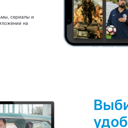
ьмы, сериалы и
иложении на
Выби
удоб