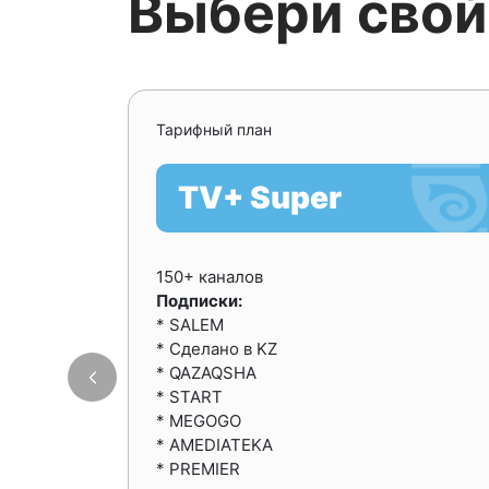
Выбери свой
Тарифный план
TV+ Super
150+ каналов
Подписки:
* SALEM
* Сделано в KZ
* QAZAQSHA
* START
* MEGOGO
* AMEDIATEKA
* PREMIER