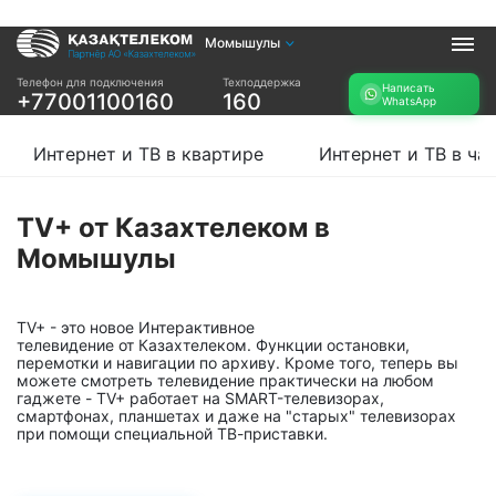
Момышулы
Услуги
Телефон для подключения
Техподдержка
Написать
+77001100160
160
WhatsApp
Интернет и ТВ в
Интернет в офис
квартире
TV+
Интернет и ТВ в квартире
Интернет и ТВ в ча
Интернет и ТВ в
частном доме
TV+ от Казахтелеком в
Прочее
Момышулы
Проверить
Акции
возможность
Заявка на
подключения
TV+ - это новое Интерактивное
подбор тарифа
телевидение от Казахтелеком. Функции остановки,
Проверить
перемотки и навигации по архиву. Кроме того, теперь вы
Подключиться к
возможность
можете смотреть телевидение практически на любом
КазахТелеком
подключения по
гаджете - TV+ работает на SMART-телевизорах,
названию ЖК
смартфонах, планшетах и даже на "старых" телевизорах
при помощи специальной ТВ-приставки.
Новости