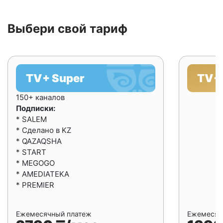
Выбери свой тариф
TV+ Super
TV+ 
150+ каналов
Подписки:
* SALEM
* Сделано в KZ
* QAZAQSHA
* START
* MEGOGO
* AMEDIATEKA
* PREMIER
Ежемесячный платеж
Ежемесяч