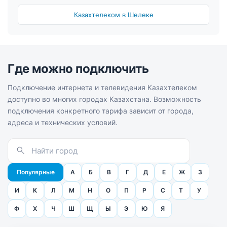
Казахтелеком в Шелекe
Где можно подключить
Подключение интернета и телевидения Казахтелеком
доступно во многих городах Казахстана. Возможность
подключения конкретного тарифа зависит от города,
адреса и технических условий.
Популярные
А
Б
В
Г
Д
Е
Ж
З
И
К
Л
М
Н
О
П
Р
С
Т
У
Ф
Х
Ч
Ш
Щ
Ы
Э
Ю
Я