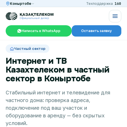
160
Коныртобе
Техподдержка
Написать в WhatsApp
Оставить заявку
RU
KZ
Частный сектор
Интернет и ТВ
Казахтелеком в частный
Интернет и ТВ в квартире
сектор в Коныртобе
Интернет и ТВ в частном доме
Стабильный интернет и телевидение для
частного дома: проверка адреса,
подключение под ваш участок и
Интернет в офис
оборудование в аренду — без скрытых
условий.
TV+