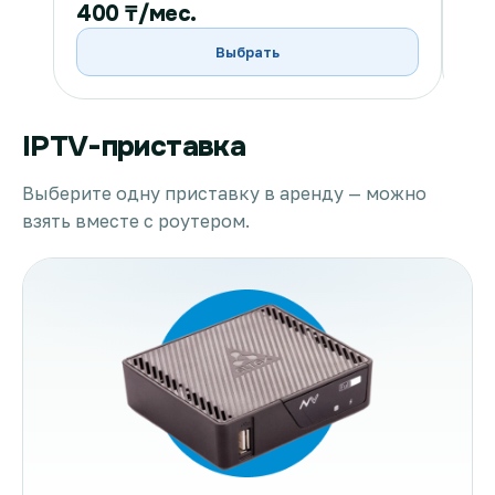
400 ₸/мес.
40
Выбрать
IPTV-приставка
Выберите одну приставку в аренду — можно
взять вместе с роутером.