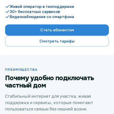
Живой оператор в техподдержке
30+ бесплатных сервисов
Видеонаблюдение со смартфона
Проверить возможность подключения
Стать абонентом
Проверить возможность подключения по названию
ЖК
Смотреть тарифы
Новости
Акции
ПРЕИМУЩЕСТВА
Заявка на подбор тарифа
Почему удобно подключать
частный дом
Подключиться к КазахТелеком
Стабильный интернет для участка, живая
поддержка и сервисы, которые помогают
пользоваться связью без лишней возни.