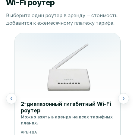
Wi-Fi роутер
Выберите один роутер в аренду — стоимость
добавится к ежемесячному платежу тарифа.
WI
2-диапазонный гигабитный Wi-Fi
Мож
роутер
пла
Можно взять в аренду на всех тарифных
планах.
АРЕНДА
АРЕ