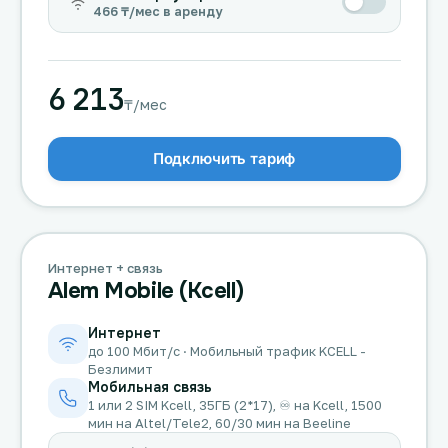
466 ₸/мес в аренду
6 213
₸/мес
Подключить тариф
Интернет + связь
Alem Mobile (Kcell)
Интернет
до 100 Мбит/с · Мобильный трафик KCELL -
Безлимит
Мобильная связь
1 или 2 SIM Kcell, 35ГБ (2*17), ♾️ на Kcell, 1500
мин на Altel/Tele2, 60/30 мин на Beeline