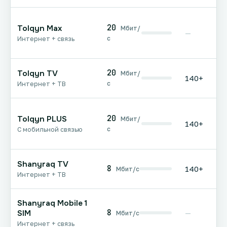
20
Tolqyn Max
Мбит/
—
с
Интернет + связь
20
Tolqyn TV
Мбит/
140+
с
Интернет + ТВ
20
Tolqyn PLUS
Мбит/
140+
с
С мобильной связью
Shanyraq TV
8
140+
Мбит/с
Интернет + ТВ
Shanyraq Mobile 1
8
SIM
—
Мбит/с
Интернет + связь