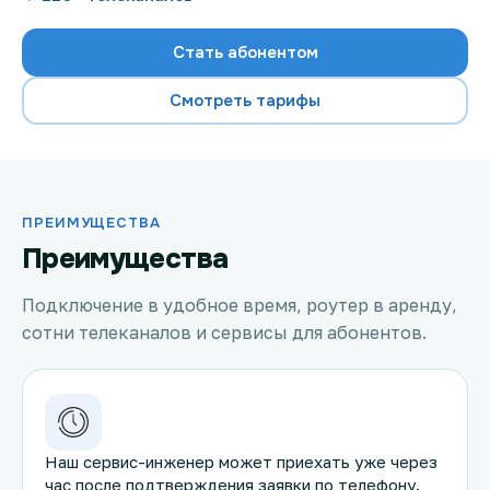
Стать абонентом
Смотреть тарифы
Проверить возможность подключения
Проверить возможность подключения по названию
ЖК
Новости
ПРЕИМУЩЕСТВА
Преимущества
Акции
Подключение в удобное время, роутер в аренду,
Заявка на подбор тарифа
сотни телеканалов и сервисы для абонентов.
Подключиться к КазахТелеком
Наш сервис-инженер может приехать уже через
час после подтверждения заявки по телефону.