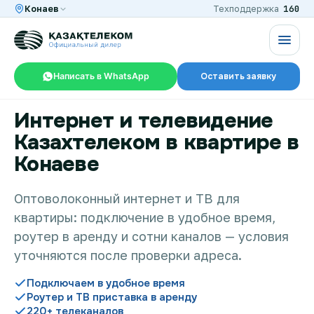
160
Конаев
Техподдержка
Написать в WhatsApp
Оставить заявку
Интернет и телевидение
RU
KZ
Казахтелеком в квартире в
Конаеве
Интернет и ТВ в квартире
Оптоволоконный интернет и ТВ для
квартиры: подключение в удобное время,
Интернет и ТВ в частном доме
роутер в аренду и сотни каналов — условия
уточняются после проверки адреса.
Интернет в офис
Подключаем в удобное время
Роутер и ТВ приставка в аренду
220+ телеканалов
TV+