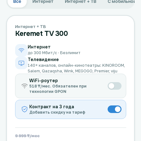
Все
Интернет
Интернет + ТВ
С мобильной с
Интернет + ТВ
Keremet TV 300
Интернет
до 300 Мбит/с · Безлимит
Телевидение
140+ каналов, онлайн-кинотеатры: KINOROOM,
Salem, Qazaqsha, Wink, MEGOGO, Premier, viju
WiFi-роутер
518 ₸/мес. Обязателен при
технологии GPON
Контракт на 3 года
Добавить скидку на тариф
9 999 ₸/мес