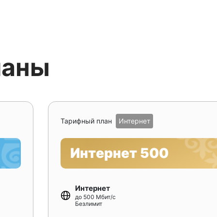
ланы
Тарифный план
Интернет
Интернет 500
Интернет
до 500 Мбит/с
Безлимит