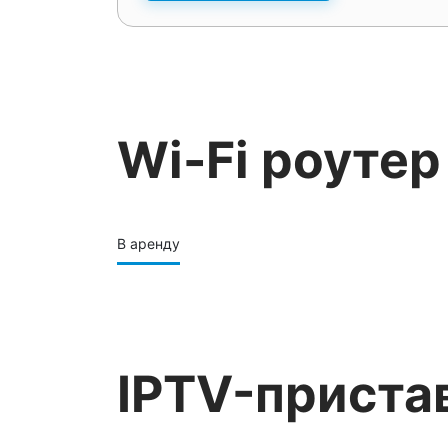
Wi-Fi роутер
В аренду
IPTV-приста