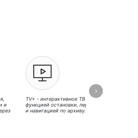
я,
TV+ - интерактивное ТВ c
Решай, что
и и
функцией остановки, перемотки
ребенку с 
ерез
и навигацией по архиву.
родительск