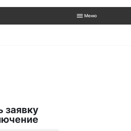
Меню
а
 к
ь заявку
лючение