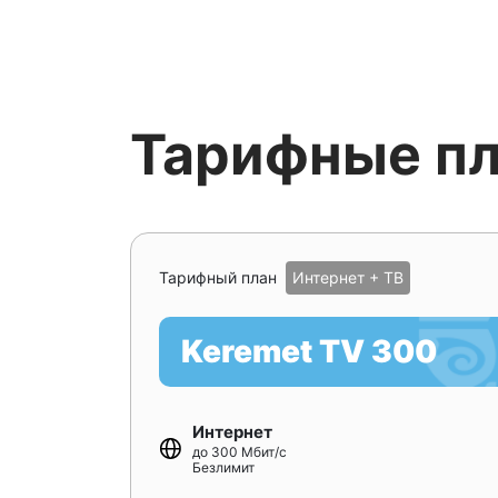
Тарифные п
Тарифный план
Интернет + ТВ
Keremet TV 300
Интернет
до 300 Мбит/с
Безлимит