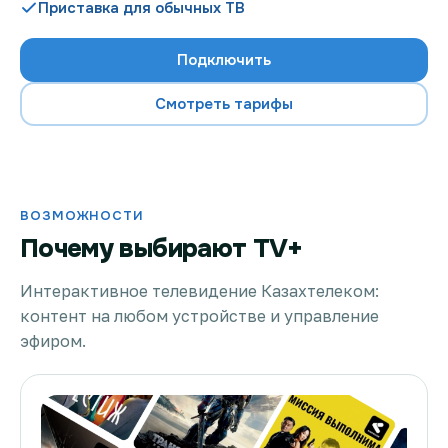
Приставка для обычных ТВ
Подключить
Проверить возможность подключения
Смотреть тарифы
Проверить возможность подключения по названию
ЖК
Новости
ВОЗМОЖНОСТИ
Почему выбирают TV+
Акции
Заявка на подбор тарифа
Интерактивное телевидение Казахтелеком:
контент на любом устройстве и управление
Подключиться к КазахТелеком
эфиром.