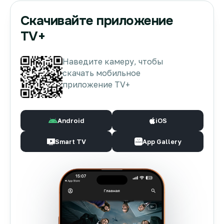
Скачивайте приложение
TV+
Наведите камеру, чтобы
скачать мобильное
приложение TV+
Android
iOS
Smart TV
App Gallery