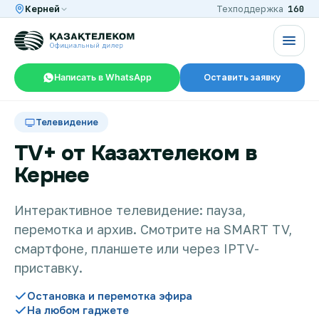
160
Керней
Техподдержка
Написать в WhatsApp
Оставить заявку
RU
KZ
Телевидение
TV+ от Казахтелеком в
Кернее
Интернет и ТВ в квартире
Интерактивное телевидение: пауза,
перемотка и архив. Смотрите на SMART TV,
Интернет и ТВ в частном доме
смартфоне, планшете или через IPTV-
приставку.
Интернет в офис
Остановка и перемотка эфира
На любом гаджете
TV+