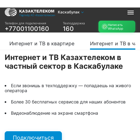
Каскабулак
Услуги
Телефон для подключения
Техподдержка
Написать
+77001100160
160
WhatsApp
Интернет и ТВ в
Интернет в офис
квартире
TV+
Интернет и ТВ в квартире
Интернет и ТВ в ча
Интернет и ТВ в
частном доме
Интернет и ТВ Казахтелеком в
частный сектор в Каскабулаке
Прочее
Проверить
Акции
возможность
Если звонишь в техподдержку — попадаешь на живого
Заявка на
подключения
оператора
подбор тарифа
Проверить
Более 30 бесплатных сервисов для наших абонентов
Подключиться к
возможность
КазахТелеком
подключения по
Видеонаблюдение на экране смартфона
названию ЖК
Новости
Подключиться