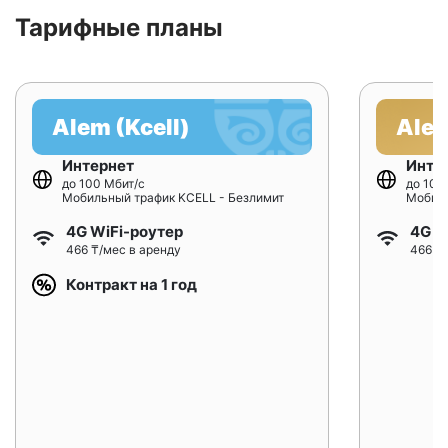
Тарифные планы
Alem (Kcell)
Alem
Интернет
Инте
до 100 Мбит/с
до 100
Мобильный трафик KCELL - Безлимит
Мобиль
4G WiFi-роутер
4G W
466 ₸/мес в аренду
466 ₸/
Контракт на 1 год