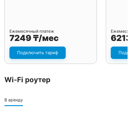
Ежемесячный платеж
Ежемесяч
7249 ₸/мес
6213
Подключить тариф
Подкл
Wi-Fi роутер
В аренду