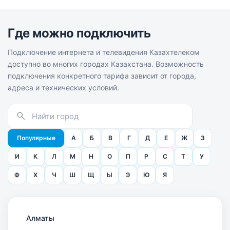
Где можно подключить
Подключение интернета и телевидения Казахтелеком
доступно во многих городах Казахстана. Возможность
подключения конкретного тарифа зависит от города,
адреса и технических условий.
Популярные
А
Б
В
Г
Д
Е
Ж
З
И
К
Л
М
Н
О
П
Р
С
Т
У
Ф
Х
Ч
Ш
Щ
Ы
Э
Ю
Я
Алматы