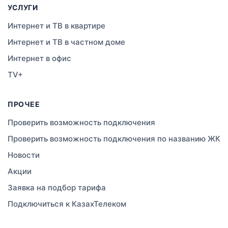
УСЛУГИ
Темиртау
Интернет и ТВ в квартире
Интернет и ТВ в частном доме
Тараз
Интернет в офис
Зеленое
TV+
Атырау
ПРОЧЕЕ
Правда
Проверить возможность подключения
Проверить возможность подключения по названию ЖК
Свободное
Новости
Сатты
Акции
Заявка на подбор тарифа
Изюмовское
Подключиться к КазахТелеком
Актобе