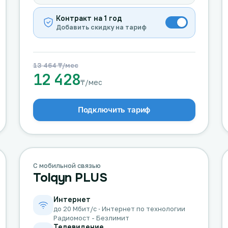
Контракт на 1 год
Добавить скидку на тариф
13 464 ₸/мес
12 428
₸/мес
Подключить тариф
С мобильной связью
Tolqyn PLUS
Интернет
до 20 Мбит/с · Интернет по технологии
Радиомост - Безлимит
Телевидение