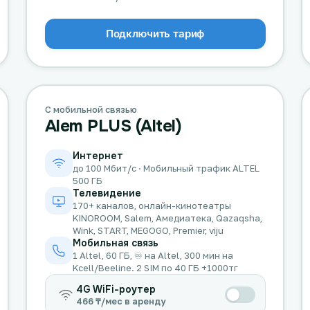
Подключить тариф
С мобильной связью
Alem PLUS (Altel)
Интернет
до 100 Мбит/с · Мобильный трафик ALTEL
500 ГБ
Телевидение
170+ каналов, онлайн-кинотеатры
KINOROOM, Salem, Амедиатека, Qazaqsha,
Wink, START, MEGOGO, Premier, viju
Мобильная связь
1 Altel, 60 ГБ, ♾️ на Altel, 300 мин на
Kcell/Beeline. 2 SIM по 40 ГБ +1000тг
4G WiFi-роутер
466 ₸/мес в аренду