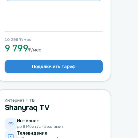
10 299 ₸/мес
9 799
₸/мес
Подключить тариф
Интернет + ТВ
Shanyraq TV
Интернет
до 8 Мбит/с · Безлимит
Телевидение