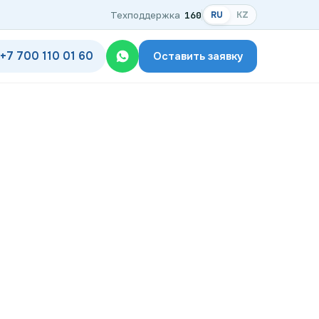
Техподдержка
160
RU
KZ
+7 700 110 01 60
Оставить заявку
одключения
дключения по названию ЖК
ком