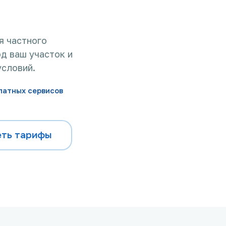
я частного
д ваш участок и
условий.
латных сервисов
ть тарифы