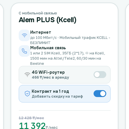
С мобильной связью
Alem PLUS (Kcell)
Интернет
до 100 Мбит/с · Мобильный трафик KCELL -
БЕЗЛИМИТ
Мобильная связь
1 или 2 SIM Kcell, 35ГБ (2*17), ♾️ на Kcell,
1500 мин на Altel/Tele2, 60/30 мин на
Beeline
4G WiFi-роутер
466 ₸/мес в аренду
Контракт на 1 год
Добавить скидку на тариф
12 428 ₸/мес
11 392
₸/мес