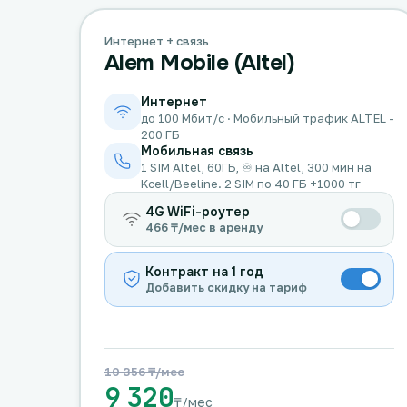
Интернет + связь
Alem Mobile (Altel)
Интернет
до 100 Мбит/с · Мобильный трафик ALTEL -
200 ГБ
Мобильная связь
1 SIM Altel, 60ГБ, ♾️ на Altel, 300 мин на
Kcell/Beeline. 2 SIM по 40 ГБ +1000 тг
4G WiFi-роутер
466 ₸/мес в аренду
Контракт на 1 год
Добавить скидку на тариф
10 356 ₸/мес
9 320
₸/мес