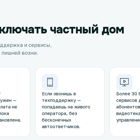
ключать частный дом
оддержка и сервисы,
 лишней возни.
т
Если звонишь в
Более 30 
нужен —
техподдержку —
сервисов 
лата не
попадаешь на живого
абонентов
пока
оператора, без
видеотека
ановлена.
бесконечных
управлени
автоответчиков.