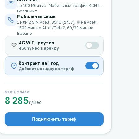
до 100 Мбит/с · Мобильный трафик KCELL -
Безлимит
Мобильная связь
1 или 2 SIM Kcell, 35ГБ (2*17), ♾️ на Kcell,
1500 мин на Altel/Tele2, 60/30 мин на
Beeline
4G WiFi-роутер
466 ₸/мес в аренду
Контракт на 1 год
Добавить скидку на тариф
9 321 ₸/мес
8 285
₸/мес
Подключить тариф