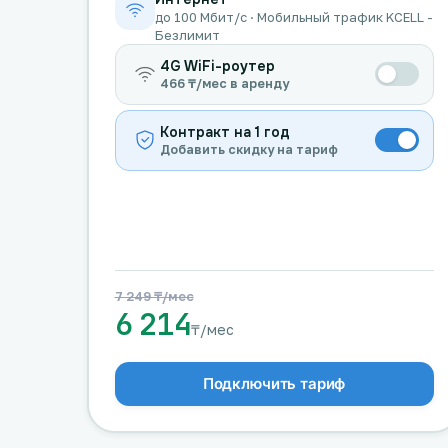
до 100 Мбит/с · Мобильный трафик KCELL -
Безлимит
4G WiFi-роутер
466 ₸/мес в аренду
Контракт на 1 год
Добавить скидку на тариф
7 249 ₸/мес
6 214
₸/мес
Подключить тариф