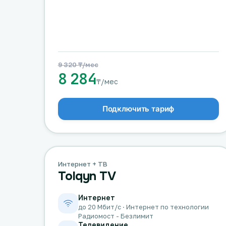
9 320 ₸/мес
8 284
₸/мес
Подключить тариф
Интернет + ТВ
Tolqyn TV
Интернет
до 20 Мбит/с · Интернет по технологии
Радиомост - Безлимит
Телевидение