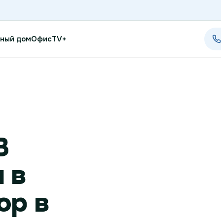
ный дом
Офис
TV+
Проверить возможность п
Проверить возможность по
В
Новости
 в
Акции
Заявка на подбор тарифа
ор в
Подключиться к КазахТеле