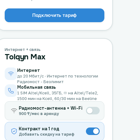
Подключить тариф
Интернет + связь
Tolqyn Max
Интернет
до 20 Мбит/с · Интернет по технологии
Радиомост - Безлимит
Мобильная связь
1 SIM Altel/Kcell, 35ГБ, ♾️ на Altel/Tele2,
1500 мин на Kcell, 60/30 мин на Beeline
Радиомост-антенна + Wi-Fi
900 ₸/мес в аренду
Контракт на 1 год
Добавить скидку на тариф