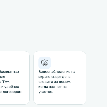
бесплатных
Видеонаблюдение на
для
экране смартфона —
: TV+,
следите за домом,
 и удобное
когда вас нет на
е договором.
участке.