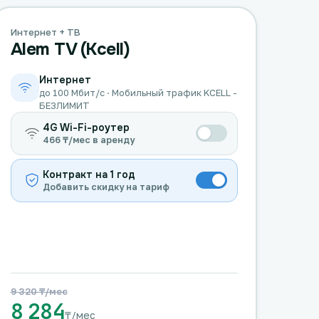
Интернет + ТВ
Alem TV (Kcell)
Интернет
до 100 Мбит/с · Мобильный трафик KCELL -
БЕЗЛИМИТ
4G Wi-Fi-роутер
466 ₸/мес в аренду
Контракт на 1 год
Добавить скидку на тариф
9 320 ₸/мес
8 284
₸/мес