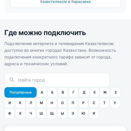
Казахтелеком в Караозеке
Где можно подключить
Подключение интернета и телевидения Казахтелеком
доступно во многих городах Казахстана. Возможность
подключения конкретного тарифа зависит от города,
адреса и технических условий.
Популярные
А
Б
В
Г
Д
Е
Ж
З
И
К
Л
М
Н
О
П
Р
С
Т
У
Ф
Х
Ч
Ш
Щ
Ы
Э
Ю
Я