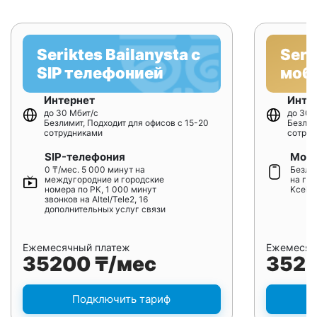
Seriktes Bailanysta с
Seri
SIP телефонией
моб
Интернет
Инте
до 30 Мбит/с
до 30 
Безлимит, Подходит для офисов с 15-20
Безлим
сотрудниками
сотруд
SIP-телефония
Моби
0 ₸/мес. 5 000 минут на
Безлим
междугородние и городские
на гор
номера по РК, 1 000 минут
Kcell/
звонков на Altel/Tele2, 16
дополнительных услуг связи
Ежемесячный платеж
Ежемесяч
35200 ₸/мес
3520
Подключить тариф