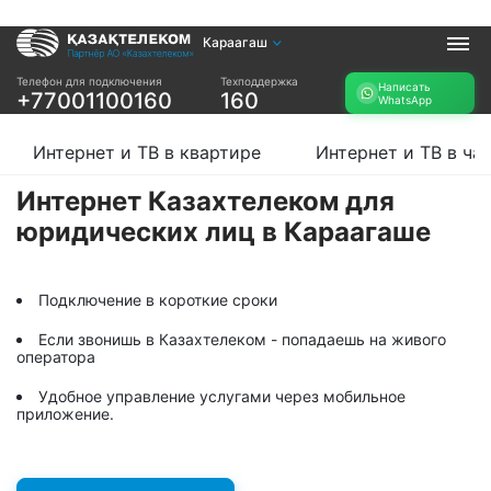
Караагаш
Услуги
Телефон для подключения
Техподдержка
Написать
+77001100160
160
WhatsApp
Интернет и ТВ в
Интернет в офис
квартире
TV+
Интернет и ТВ в квартире
Интернет и ТВ в ча
Интернет и ТВ в
частном доме
Интернет Казахтелеком для
юридических лиц в Караагаше
Прочее
Проверить
Акции
возможность
Подключение в короткие сроки
Заявка на
подключения
подбор тарифа
Если звонишь в Казахтелеком - попадаешь на живого
Проверить
оператора
Подключиться к
возможность
КазахТелеком
подключения по
Удобное управление услугами через мобильное
названию ЖК
приложение.
Новости