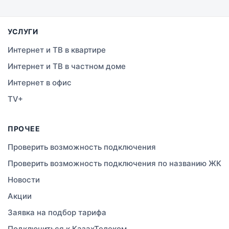
Семей
УСЛУГИ
Темиртау
Интернет и ТВ в квартире
Интернет и ТВ в частном доме
Тараз
Интернет в офис
Зеленое
TV+
Атырау
ПРОЧЕЕ
Правда
Проверить возможность подключения
Проверить возможность подключения по названию ЖК
Свободное
Новости
Сатты
Акции
Заявка на подбор тарифа
Изюмовское
Подключиться к КазахТелеком