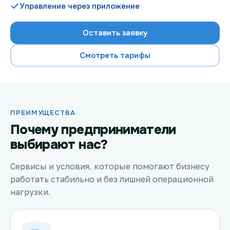
Управление через приложение
Оставить заявку
Проверить возможность подключения
Смотреть тарифы
Проверить возможность подключения по названию
ЖК
Новости
ПРЕИМУЩЕСТВА
Акции
Почему предприниматели
выбирают нас?
Заявка на подбор тарифа
Сервисы и условия, которые помогают бизнесу
Подключиться к КазахТелеком
работать стабильно и без лишней операционной
нагрузки.