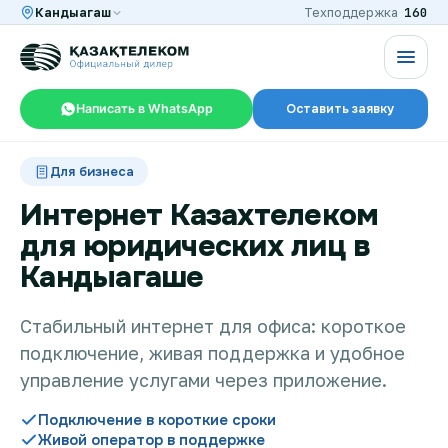
160
Кандыагаш
Техподдержка
Написать в WhatsApp
Оставить заявку
RU
KZ
Для бизнеса
Интернет Казахтелеком
для юридических лиц в
Интернет и ТВ в квартире
Кандыагаше
Интернет и ТВ в частном доме
Стабильный интернет для офиса: короткое
подключение, живая поддержка и удобное
управление услугами через приложение.
Интернет в офис
Подключение в короткие сроки
Живой оператор в поддержке
TV+