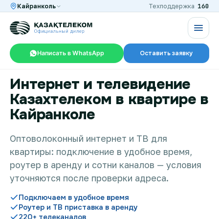
160
Кайранколь
Техподдержка
Написать в WhatsApp
Оставить заявку
Интернет и телевидение
RU
KZ
Казахтелеком в квартире в
Кайранколе
Интернет и ТВ в квартире
Оптоволоконный интернет и ТВ для
квартиры: подключение в удобное время,
Интернет и ТВ в частном доме
роутер в аренду и сотни каналов — условия
уточняются после проверки адреса.
Интернет в офис
Подключаем в удобное время
Роутер и ТВ приставка в аренду
220+ телеканалов
TV+