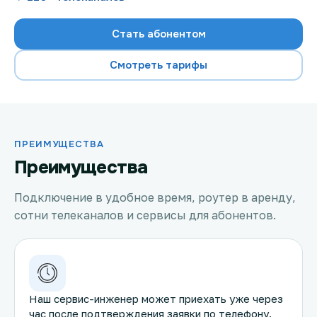
Стать абонентом
Смотреть тарифы
Проверить возможность подключения
Проверить возможность подключения по названию
ЖК
Новости
ПРЕИМУЩЕСТВА
Преимущества
Акции
Подключение в удобное время, роутер в аренду,
Заявка на подбор тарифа
сотни телеканалов и сервисы для абонентов.
Подключиться к КазахТелеком
Наш сервис-инженер может приехать уже через
час после подтверждения заявки по телефону.