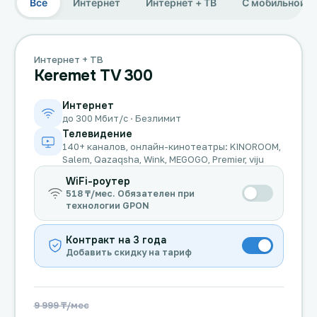
Все
Интернет
Интернет + ТВ
С мобильной с
Интернет + ТВ
Keremet TV 300
Интернет
до 300 Мбит/с · Безлимит
Телевидение
140+ каналов, онлайн-кинотеатры: KINOROOM,
Salem, Qazaqsha, Wink, MEGOGO, Premier, viju
WiFi-роутер
518 ₸/мес. Обязателен при
технологии GPON
Контракт на 3 года
Добавить скидку на тариф
9 999 ₸/мес