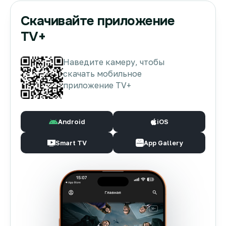
Скачивайте приложение
TV+
Наведите камеру, чтобы
скачать мобильное
приложение TV+
Android
iOS
Smart TV
App Gallery