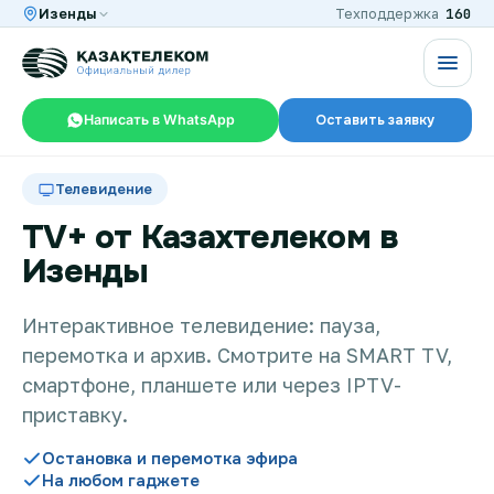
160
Изенды
Техподдержка
Написать в WhatsApp
Оставить заявку
RU
KZ
Телевидение
TV+ от Казахтелеком в
Изенды
Интернет и ТВ в квартире
Интерактивное телевидение: пауза,
перемотка и архив. Смотрите на SMART TV,
Интернет и ТВ в частном доме
смартфоне, планшете или через IPTV-
приставку.
Интернет в офис
Остановка и перемотка эфира
На любом гаджете
TV+