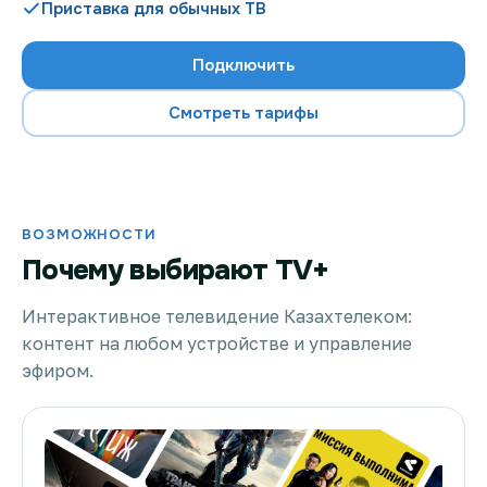
Приставка для обычных ТВ
Подключить
Проверить возможность подключения
Смотреть тарифы
Проверить возможность подключения по названию
ЖК
Новости
ВОЗМОЖНОСТИ
Почему выбирают TV+
Акции
Заявка на подбор тарифа
Интерактивное телевидение Казахтелеком:
контент на любом устройстве и управление
Подключиться к КазахТелеком
эфиром.