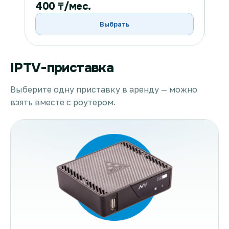
400 ₸/мес.
40
Выбрать
IPTV-приставка
Выберите одну приставку в аренду — можно
взять вместе с роутером.