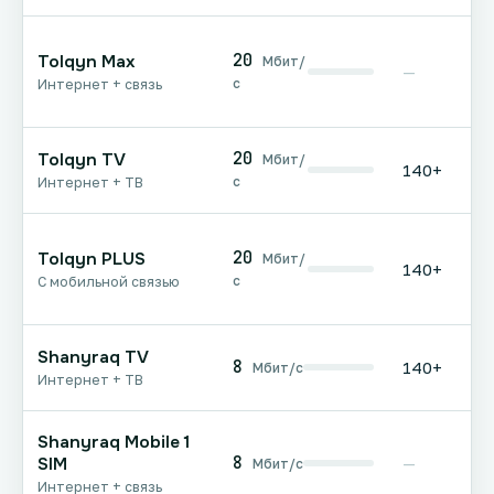
20
Tolqyn Max
Мбит/
—
с
Интернет + связь
20
Tolqyn TV
Мбит/
140+
с
Интернет + ТВ
20
Tolqyn PLUS
Мбит/
140+
с
С мобильной связью
Shanyraq TV
8
140+
Мбит/с
Интернет + ТВ
Shanyraq Mobile 1
8
SIM
—
Мбит/с
Интернет + связь