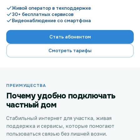
Живой оператор в техподдержке
30+ бесплатных сервисов
Видеонаблюдение со смартфона
Проверить возможность подключения
Стать абонентом
Проверить возможность подключения по названию
ЖК
Смотреть тарифы
Новости
Акции
ПРЕИМУЩЕСТВА
Заявка на подбор тарифа
Почему удобно подключать
частный дом
Подключиться к КазахТелеком
Стабильный интернет для участка, живая
поддержка и сервисы, которые помогают
пользоваться связью без лишней возни.