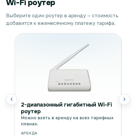
Wi-Fi роутер
Выберите один роутер в аренду — стоимость
добавится к ежемесячному платежу тарифа.
WI
2-диапазонный гигабитный Wi-Fi
Мож
роутер
пла
Можно взять в аренду на всех тарифных
планах.
АРЕНДА
АРЕ