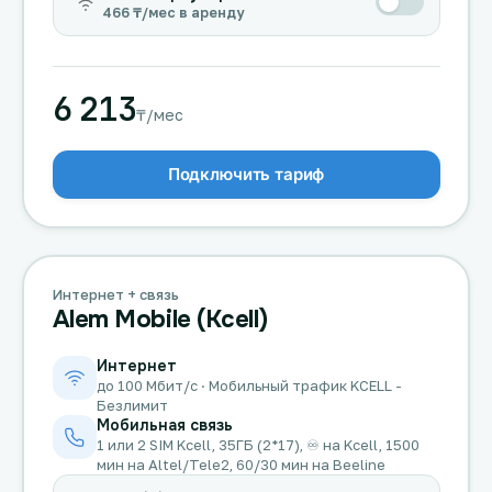
466 ₸/мес в аренду
6 213
₸/мес
Подключить тариф
Интернет + связь
Alem Mobile (Kcell)
Интернет
до 100 Мбит/с · Мобильный трафик KCELL -
Безлимит
Мобильная связь
1 или 2 SIM Kcell, 35ГБ (2*17), ♾️ на Kcell, 1500
мин на Altel/Tele2, 60/30 мин на Beeline