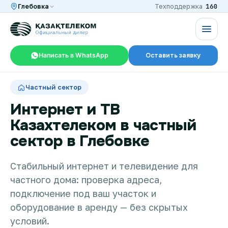
160
Глебовка
Техподдержка
Написать в WhatsApp
Оставить заявку
RU
KZ
Частный сектор
Интернет и ТВ
Казахтелеком в частный
Интернет и ТВ в квартире
сектор в Глебовке
Интернет и ТВ в частном доме
Стабильный интернет и телевидение для
частного дома: проверка адреса,
подключение под ваш участок и
Интернет в офис
оборудование в аренду — без скрытых
условий.
TV+