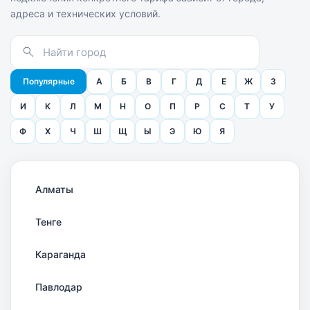
адреса и технических условий.
Популярные
А
Б
В
Г
Д
Е
Ж
З
И
К
Л
М
Н
О
П
Р
С
Т
У
Ф
Х
Ч
Ш
Щ
Ы
Э
Ю
Я
Алматы
Тенге
Караганда
Павлодар