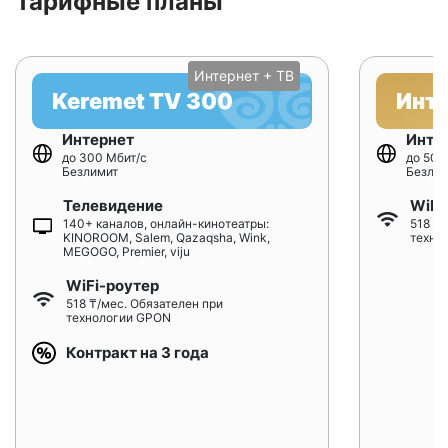
Тарифные планы
Интернет + ТВ
Keremet TV 300
Инт
Интернет
Инте
до 300 Мбит/с
до 500
Безлимит
Безлим
Телевидение
WiFi
140+ каналов, онлайн-кинотеатры:
518 ₸/
KINOROOM, Salem, Qazaqsha, Wink,
техно
MEGOGO, Premier, viju
WiFi-роутер
518 ₸/мес. Обязателен при
технологии GPON
Контракт на 3 года