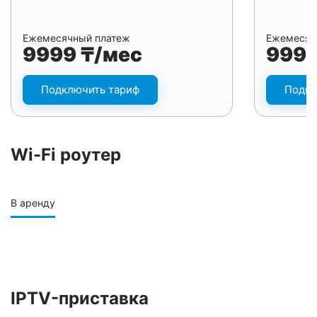
Ежемесячный платеж
Ежемесяч
9999 ₸/мес
9999
Подключить тариф
Подкл
Wi-Fi роутер
В аренду
IPTV-приставка