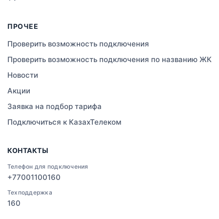
Атырау
ПРОЧЕЕ
Правда
Проверить возможность подключения
Проверить возможность подключения по названию ЖК
Свободное
Новости
Сатты
Акции
Заявка на подбор тарифа
Изюмовское
Подключиться к КазахТелеком
Актобе
КОНТАКТЫ
Кокшетау
Телефон для подключения
+77001100160
Черное
Техподдержка
Московское
160