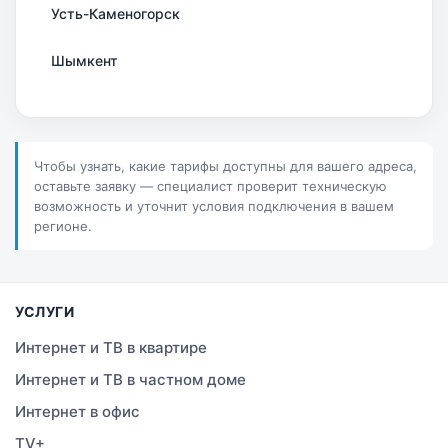
Усть-Каменогорск
Шымкент
Актау
Соколов
Чтобы узнать, какие тарифы доступны для вашего адреса,
оставьте заявку — специалист проверит техническую
Петропавловск
возможность и уточнит условия подключения в вашем
регионе.
Костанай
Семей
УСЛУГИ
Темиртау
Интернет и ТВ в квартире
Интернет и ТВ в частном доме
Тараз
Интернет в офис
Зеленое
TV+