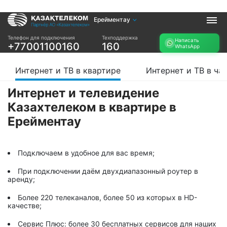
Ерейментау
Услуги
Телефон для подключения
Техподдержка
Написать
+77001100160
160
WhatsApp
Интернет и ТВ в
Интернет в офис
квартире
TV+
Интернет и ТВ в квартире
Интернет и ТВ в ча
Интернет и ТВ в
частном доме
Интернет и телевидение
Казахтелеком в квартире в
Прочее
Ерейментау
Проверить
Акции
возможность
Заявка на
подключения
подбор тарифа
Подключаем в удобное для вас время;
Проверить
Подключиться к
возможность
При подключении даём двухдиапазонный роутер в
КазахТелеком
подключения по
аренду;
названию ЖК
Более 220 телеканалов, более 50 из которых в HD-
Новости
качестве;
Сервис Плюс: более 30 бесплатных сервисов для наших