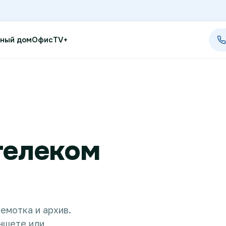
ный дом
Офис
TV+
Проверить возможность п
Проверить возможность по
телеком
Новости
Акции
Заявка на подбор тарифа
емотка и архив.
Подключиться к КазахТеле
ншете или