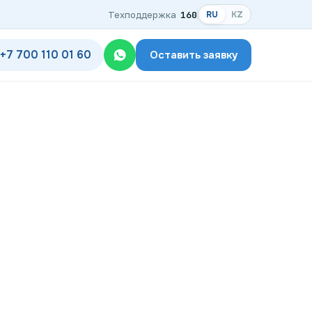
Техподдержка
160
RU
KZ
+7 700 110 01 60
Оставить заявку
одключения
дключения по названию ЖК
ком