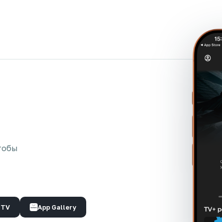
тобы
 TV
App Gallery