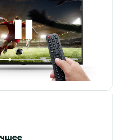
учшее