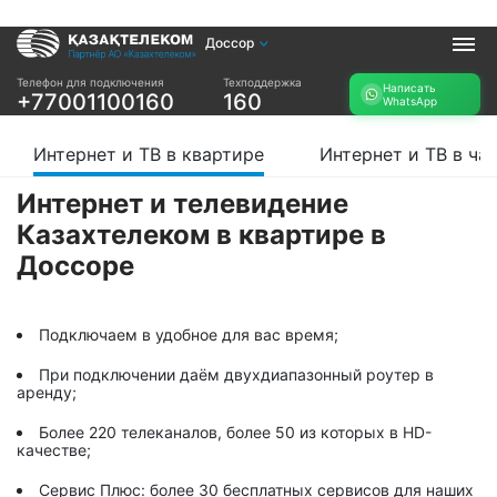
Доссор
Услуги
Телефон для подключения
Техподдержка
Написать
+77001100160
160
WhatsApp
Интернет и ТВ в
Интернет в офис
квартире
TV+
Интернет и ТВ в квартире
Интернет и ТВ в ча
Интернет и ТВ в
частном доме
Интернет и телевидение
Казахтелеком в квартире в
Прочее
Доссоре
Проверить
Акции
возможность
Заявка на
подключения
подбор тарифа
Подключаем в удобное для вас время;
Проверить
Подключиться к
возможность
При подключении даём двухдиапазонный роутер в
КазахТелеком
подключения по
аренду;
названию ЖК
Более 220 телеканалов, более 50 из которых в HD-
Новости
качестве;
Сервис Плюс: более 30 бесплатных сервисов для наших