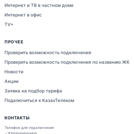
Интернет и ТВ в частном доме
Тараз
Интернет в офис
Зеленое
TV+
Атырау
ПРОЧЕЕ
Правда
Проверить возможность подключения
Проверить возможность подключения по названию ЖК
Свободное
Новости
Сатты
Акции
Заявка на подбор тарифа
Изюмовское
Подключиться к КазахТелеком
Актобе
КОНТАКТЫ
Кокшетау
Телефон для подключения