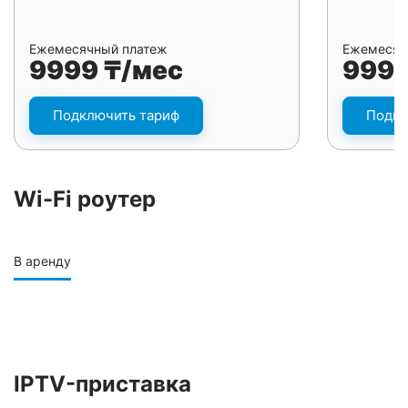
Ежемесячный платеж
Ежемесяч
9999 ₸/мес
9999
Подключить тариф
Подкл
Wi-Fi роутер
В аренду
IPTV-приставка