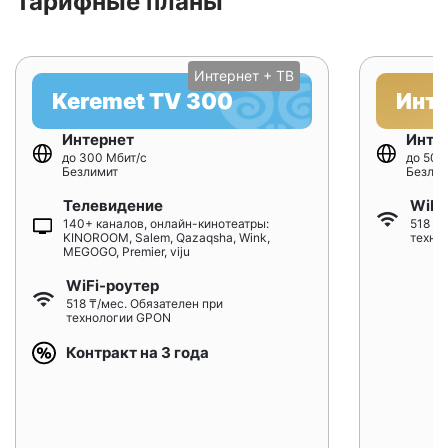
Тарифные планы
Интернет + ТВ
Keremet TV 300
Инт
Интернет
Инте
до 300 Мбит/с
до 500
Безлимит
Безлим
Телевидение
WiFi
140+ каналов, онлайн-кинотеатры:
518 ₸/
KINOROOM, Salem, Qazaqsha, Wink,
техно
MEGOGO, Premier, viju
WiFi-роутер
518 ₸/мес. Обязателен при
технологии GPON
Контракт на 3 года