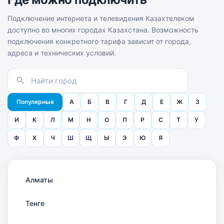
Подключение интернета и телевидения Казахтелеком
доступно во многих городах Казахстана. Возможность
подключения конкретного тарифа зависит от города,
адреса и технических условий.
Популярные
А
Б
В
Г
Д
Е
Ж
З
И
К
Л
М
Н
О
П
Р
С
Т
У
Ф
Х
Ч
Ш
Щ
Ы
Э
Ю
Я
Алматы
Тенге