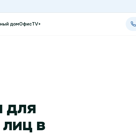
ный дом
Офис
TV+
Проверить возможность п
Проверить возможность по
Новости
 для
Акции
Заявка на подбор тарифа
лиц в
Подключиться к КазахТеле