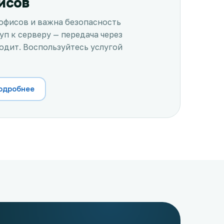
исов
 офисов и важна безопасность
п к серверу — передача через
одит. Воспользуйтесь услугой
подробнее