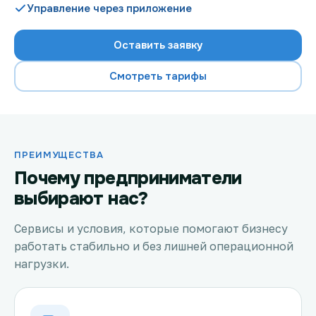
Управление через приложение
Оставить заявку
Проверить возможность подключения
Смотреть тарифы
Проверить возможность подключения по названию
ЖК
Новости
ПРЕИМУЩЕСТВА
Акции
Почему предприниматели
выбирают нас?
Заявка на подбор тарифа
Сервисы и условия, которые помогают бизнесу
Подключиться к КазахТелеком
работать стабильно и без лишней операционной
нагрузки.