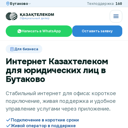
160
Бутаково
Техподдержка
Написать в WhatsApp
Оставить заявку
RU
KZ
Для бизнеса
Интернет Казахтелеком
для юридических лиц в
Интернет и ТВ в квартире
Бутаково
Интернет и ТВ в частном доме
Стабильный интернет для офиса: короткое
подключение, живая поддержка и удобное
управление услугами через приложение.
Интернет в офис
Подключение в короткие сроки
Живой оператор в поддержке
TV+