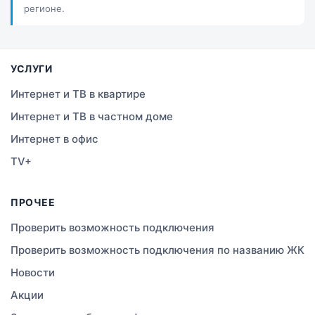
регионе.
Костанай
Семей
УСЛУГИ
Темиртау
Интернет и ТВ в квартире
Интернет и ТВ в частном доме
Тараз
Интернет в офис
Зеленое
TV+
Атырау
ПРОЧЕЕ
Правда
Проверить возможность подключения
Проверить возможность подключения по названию ЖК
Свободное
Новости
Сатты
Акции