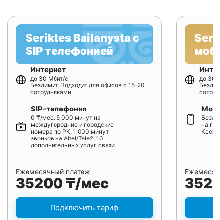
Seriktes Bailanysta с
Seri
SIP телефонией
моб
Интернет
Инте
до 30 Мбит/с
до 30 
Безлимит, Подходит для офисов с 15-20
Безлим
сотрудниками
сотруд
SIP-телефония
Моби
0 ₸/мес. 5 000 минут на
Безлим
междугородние и городские
на гор
номера по РК, 1 000 минут
Kcell/
звонков на Altel/Tele2, 16
дополнительных услуг связи
Ежемесячный платеж
Ежемесяч
35200 ₸/мес
3520
Подключить тариф