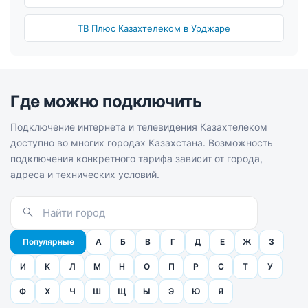
ТВ Плюс Казахтелеком в Урджаре
Где можно подключить
Подключение интернета и телевидения Казахтелеком
доступно во многих городах Казахстана. Возможность
подключения конкретного тарифа зависит от города,
адреса и технических условий.
Популярные
А
Б
В
Г
Д
Е
Ж
З
И
К
Л
М
Н
О
П
Р
С
Т
У
Ф
Х
Ч
Ш
Щ
Ы
Э
Ю
Я