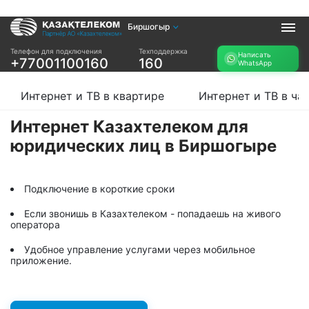
Биршогыр
Услуги
Телефон для подключения
Техподдержка
Написать
+77001100160
160
WhatsApp
Интернет и ТВ в
Интернет в офис
квартире
TV+
Интернет и ТВ в квартире
Интернет и ТВ в ча
Интернет и ТВ в
частном доме
Интернет Казахтелеком для
юридических лиц в Биршогыре
Прочее
Проверить
Акции
возможность
Подключение в короткие сроки
Заявка на
подключения
подбор тарифа
Если звонишь в Казахтелеком - попадаешь на живого
Проверить
оператора
Подключиться к
возможность
КазахТелеком
подключения по
Удобное управление услугами через мобильное
названию ЖК
приложение.
Новости