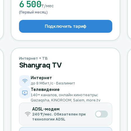
6 500
₸/мес
(Первый месяц)
Подключить тариф
Интернет + ТВ
Shanyraq TV
Интернет
до 8 Мбит/с · Безлимит
Телевидение
140+ каналов, онлайн кинотеатры:
Qazaqsha, KINOROOM, Salem, more.tv
ADSL-модем
240 ₸/мес. Обязателен при
технологии ADSL