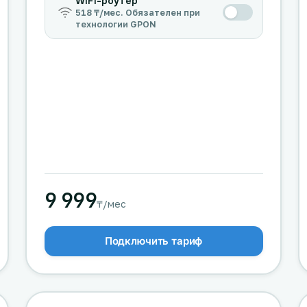
WiFi-роутер
518 ₸/мес. Обязателен при
технологии GPON
9 999
₸/мес
Подключить тариф