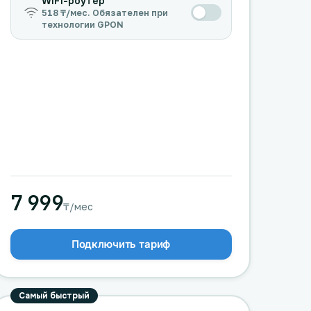
WiFi-роутер
518 ₸/мес. Обязателен при
технологии GPON
7 999
₸/мес
Подключить тариф
Самый быстрый