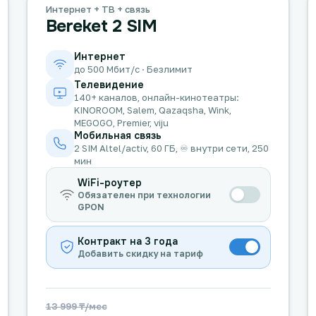
Интернет + ТВ + связь
Bereket 2 SIM
Интернет
до 500 Мбит/с · Безлимит
Телевидение
140+ каналов, онлайн-кинотеатры:
KINOROOM, Salem, Qazaqsha, Wink,
MEGOGO, Premier, viju
Мобильная связь
2 SIM Altel/activ, 60 ГБ, ♾️ внутри сети, 250
мин
WiFi-роутер
Обязателен при технологии
GPON
Контракт на 3 года
Добавить скидку на тариф
13 999 ₸/мес