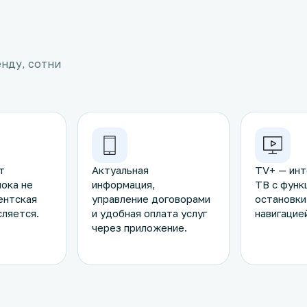
енду, сотни
т
Актуальная
TV+ — инт
пока не
информация,
ТВ с функ
ентская
управление договорами
остановки
сляется.
и удобная оплата услуг
навигацией
через приложение.