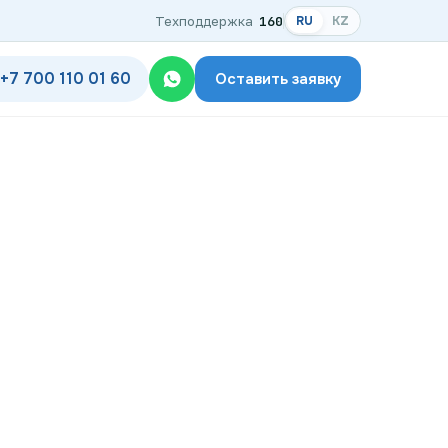
Техподдержка
160
RU
KZ
+7 700 110 01 60
Оставить заявку
одключения
дключения по названию ЖК
ком