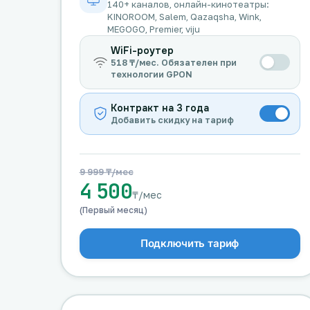
140+ каналов, онлайн-кинотеатры:
KINOROOM, Salem, Qazaqsha, Wink,
MEGOGO, Premier, viju
WiFi-роутер
518 ₸/мес. Обязателен при
технологии GPON
Контракт на 3 года
Добавить скидку на тариф
9 999 ₸/мес
4 500
₸/мес
(Первый месяц)
Подключить тариф