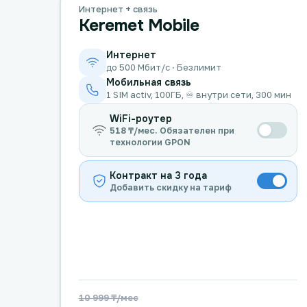
Интернет + связь
Keremet Mobile
Интернет
до 500 Мбит/с · Безлимит
Мобильная связь
1 SIM activ, 100ГБ, ♾️ внутри сети, 300 мин
WiFi-роутер
518 ₸/мес. Обязателен при
технологии GPON
Контракт на 3 года
Добавить скидку на тариф
10 999 ₸/мес