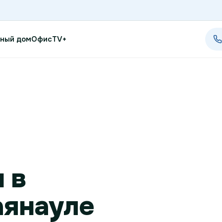
ный дом
Офис
TV+
Проверить возможность п
Проверить возможность по
Новости
Акции
 в
Заявка на подбор тарифа
аянауле
Подключиться к КазахТеле