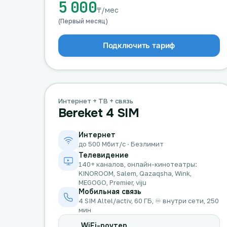
5 000
₸/мес
(Первый месяц)
Подключить тариф
Интернет + ТВ + связь
Bereket 4 SIM
Интернет
до 500 Мбит/с · Безлимит
Телевидение
140+ каналов, онлайн-кинотеатры:
KINOROOM, Salem, Qazaqsha, Wink,
MEGOGO, Premier, viju
Мобильная связь
4 SIM Altel/activ, 60 ГБ, ♾️ внутри сети, 250
мин
WiFi-роутер