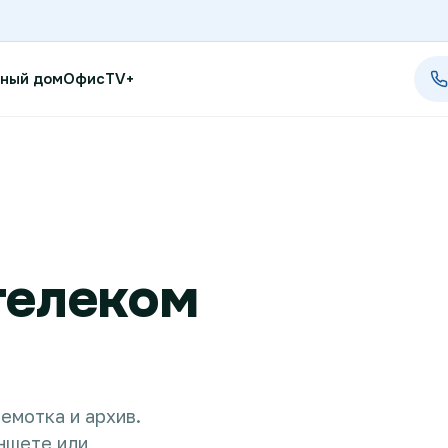
ный дом
Офис
TV+
Проверить возможность п
Проверить возможность по
телеком
Новости
Акции
Заявка на подбор тарифа
емотка и архив.
Подключиться к КазахТеле
ншете или