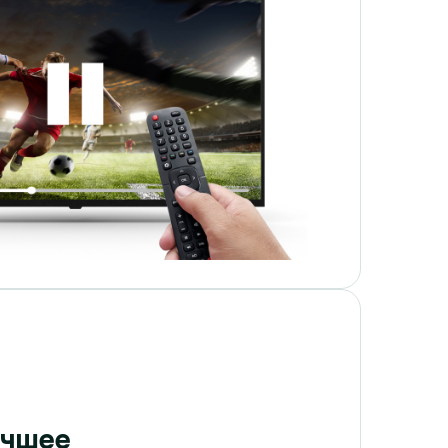
учшее