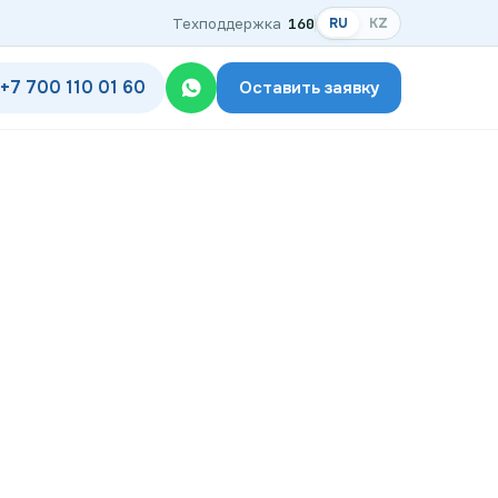
Техподдержка
160
RU
KZ
+7 700 110 01 60
Оставить заявку
одключения
дключения по названию ЖК
ком