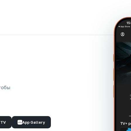
тобы
 TV
App Gallery