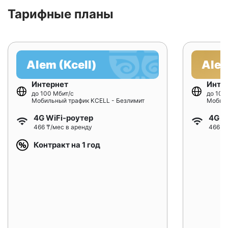
Тарифные планы
Alem (Kcell)
Alem
Интернет
Инте
до 100 Мбит/с
до 100
Мобильный трафик KCELL - Безлимит
Мобиль
4G WiFi-роутер
4G W
466 ₸/мес в аренду
466 ₸/
Контракт на 1 год