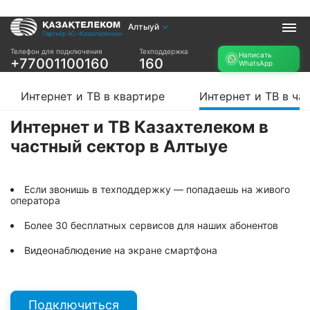
Алтыуй
Услуги
Телефон для подключения
Техподдержка
Написать
+77001100160
160
WhatsApp
Интернет и ТВ в
Интернет в офис
квартире
TV+
Интернет и ТВ в квартире
Интернет и ТВ в ча
Интернет и ТВ в
частном доме
Интернет и ТВ Казахтелеком в
частный сектор в Алтыуе
Прочее
Проверить
Акции
возможность
Если звонишь в техподдержку — попадаешь на живого
Заявка на
подключения
оператора
подбор тарифа
Проверить
Более 30 бесплатных сервисов для наших абонентов
Подключиться к
возможность
КазахТелеком
подключения по
Видеонаблюдение на экране смартфона
названию ЖК
Новости
Подключиться