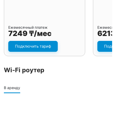
Ежемесячный платеж
Ежемесяч
7249 ₸/мес
6213
Подключить тариф
Подкл
Wi-Fi роутер
В аренду