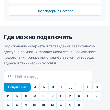
Провайдеры в Бастобе
Где можно подключить
Подключение интернета и телевидения Казахтелеком
доступно во многих городах Казахстана. Возможность
подключения конкретного тарифа зависит от города,
адреса и технических условий.
Популярные
А
Б
В
Г
Д
Е
Ж
З
И
К
Л
М
Н
О
П
Р
С
Т
У
Ф
Х
Ч
Ш
Щ
Ы
Э
Ю
Я