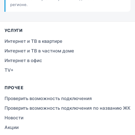
регионе.
Костанай
Семей
УСЛУГИ
Темиртау
Интернет и ТВ в квартире
Интернет и ТВ в частном доме
Тараз
Интернет в офис
Зеленое
TV+
Атырау
ПРОЧЕЕ
Правда
Проверить возможность подключения
Проверить возможность подключения по названию ЖК
Свободное
Новости
Сатты
Акции